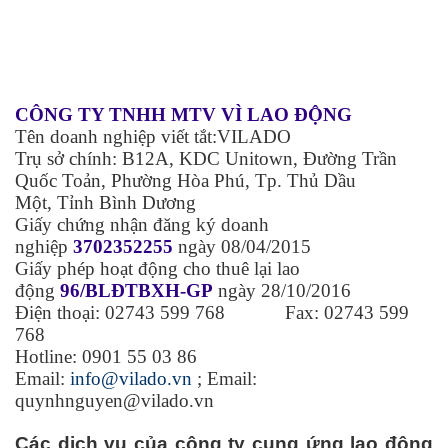
CÔNG TY TNHH MTV VÌ LAO ĐỘNG
Tên doanh nghiệp viết tắt:VILADO
Trụ sở chính: B12
A,
KDC Unitown, Đường Trần
Quốc Toản,
Phường Hòa Phú
,
Tp. Thủ Dầu
Một,
Tỉnh Bình Dương
Giấy chứng nhận đăng ký doanh
nghiệp
3702352255
ngày 08/04/2015
Giấy phép hoạt động cho thuê lại lao
động
96/BLĐTBXH-GP
ngày 28/10/2016
Điện thoại: 02743 599 768 Fax: 02743 599
768
Hotline: 0901 55 03 86
Email:
info@vilado.vn
; Email:
quynhnguyen@vilado.vn
Các dịch vụ của công ty cung ứng lao động