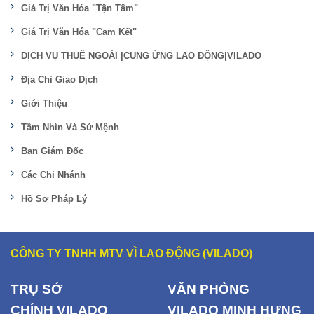
Giá Trị Văn Hóa "Tận Tâm"
Giá Trị Văn Hóa "Cam Kết"
DỊCH VỤ THUÊ NGOÀI |CUNG ỨNG LAO ĐỘNG|VILADO
Địa Chỉ Giao Dịch
Giới Thiệu
Tầm Nhìn Và Sứ Mệnh
Ban Giám Đốc
Các Chi Nhánh
Hồ Sơ Pháp Lý
CÔNG TY TNHH MTV VÌ LAO ĐỘNG (VILADO)
TRỤ SỞ
VĂN PHÒNG
CHÍNH
VILADO
VILADO MINH HƯNG