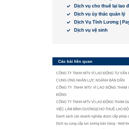
Dịch vụ cho thuê lại lao
Dịch vụ ủy thác quản lý
Dịch Vụ Tính Lương | Pay
Dịch vụ vệ sinh
Các bài liên quan
CÔNG TY TNHH MTV VÌ LAO ĐỘNG TƯ VẤN
CUNG ỨNG NHÂN LỰC NGÀNH BÁN DẪN
CÔNG TY TNHH MTV VÌ LAO ĐỘNG THAM D
ĐỘNG
CÔNG TY TNHH MTV VÌ LAO ĐỘNG THAM GIA
VIỆC LÀM BÌNH DƯƠNG|CHO THUÊ LAO Đ
Danh sách các doanh nghiệp được cấp phép ch
Dịch vụ cung cấp lực lương bán hàng - field for