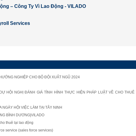
 động – Công Ty Vì Lao Động - VILADO
roll Services
 HƯỚNG NGHIỆP CHO BỘ ĐỘI XUẤT NGŨ 2024
Ự HỘI NGHỊ ĐÁNH GIÁ TÌNH HÌNH THỰC HIỆN PHÁP LUẬT VỀ CHO THUÊ 
 NGÀY HỘI VIỆC LÀM TẠI TÂY NINH
ỘNG BÌNH DƯƠNG|VILADO
o thuê lại lao động
ce service (sales force services)