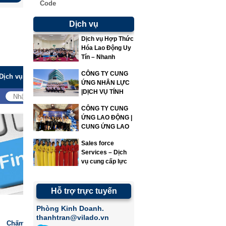
Code
Dịch vụ
Dịch vụ Hợp Thức
Hóa Lao Động Uy
Tín – Nhanh
Chóng – Đúng
CÔNG TY CUNG
Quy Định | Vì Lao
ỨNG NHÂN LỰC
Động
|DỊCH VỤ TÍNH
LƯƠNG|VILADO
CÔNG TY CUNG
ỨNG LAO ĐỘNG |
CUNG ỨNG LAO
ĐỘNG | VILADO
Sales force
Services – Dịch
vụ cung cấp lực
lượng bán hàng
Hỗ trợ trực tuyến
Phòng Kinh Doanh.
thanhtran@vilado.vn