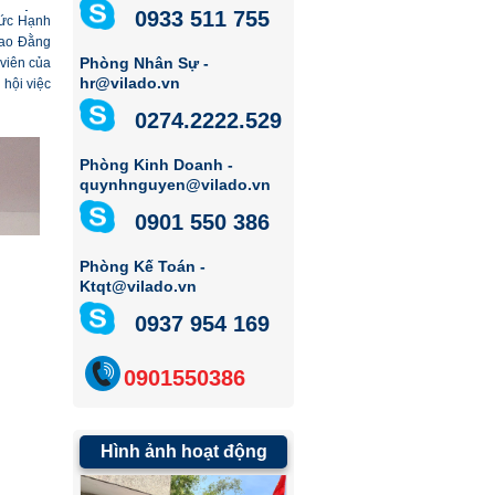
0933 511 755
ức Hạnh
Cao Đằng
Phòng Nhân Sự -
 viên của
hr@vilado.vn
hội việc
0274.2222.529
Phòng Kinh Doanh -
quynhnguyen@vilado.vn
0901 550 386
Phòng Kế Toán -
Ktqt@vilado.vn
0937 954 169
0901550386
Hình ảnh hoạt động