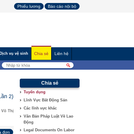
Phiếu lương
Báo cáo nội bộ
Dịch vụ vệ sinh
Chia sẻ
Liên hệ
Chia sẻ
Tuyển dụng
ần 2)
Lĩnh Vực Bất Động Sản
Các lĩnh vực khác
 Võ Thị
Văn Bản Pháp Luật Về Lao
Động
Legal Documents On Labor