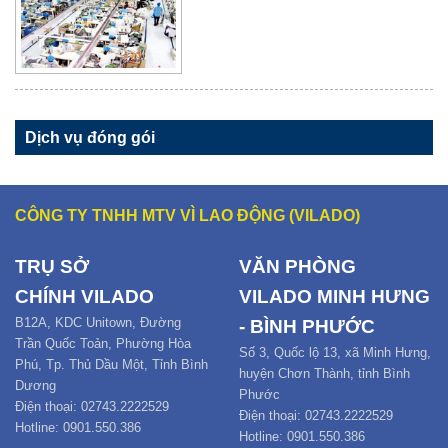
Dịch vụ đóng gói
CÔNG TY TNHH MTV VÌ LAO ĐỘNG (VILADO)
TRỤ SỞ
VĂN PHÒNG
CHÍNH
VILADO
VILADO MINH HƯNG
B12
A,
KDC Unitown, Đường
- BÌNH PHƯỚC
Trần Quốc Toản,
Phường Hòa
Số 3, Quốc lộ 13, xã Minh Hưng,
Phú
,
Tp. Thủ Dầu Một,
Tỉnh Bình
huyện Chơn Thành, tỉnh Bình
Dương
Phước
Điện thoại: 02743.2222529
Điện thoại: 02743.2222529
Hotline: 0901.550.386
Hotline: 0901.550.386