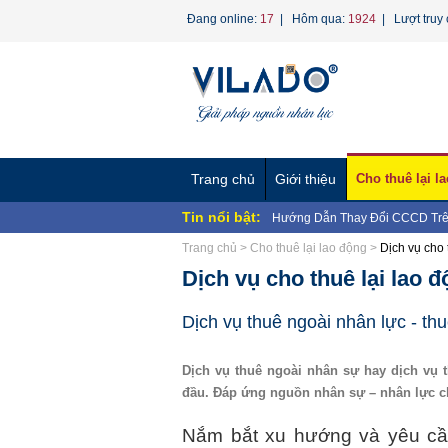
Đang online:
17
| Hôm qua:
1924
| Lượt truy 
Trang chủ
Giới thiệu
Cho thuê lại l
Tin nổi bật:
Hướng Dẫn Thay Đổi CCCD Trê
BAN CHẤP HÀNH CÔNG ĐOÀN 
Trang chủ
>
Cho thuê lại lao động
>
Dịch vụ cho 
NHÂN...
Chương trình "Giọt nước nghĩa 
Dịch vụ cho thuê lại lao đ
CÔNG TY TNHH MTV VÌ LAO 
CÔNG TY TNHH MTV VÌ LAO Đ
VỀ...
CÔNG TY TNHH MTV VÌ LAO ĐỘ
Dịch vụ thuê ngoài nhân lực - th
CÔNG TY TNHH MTV VÌ LAO ĐỘ
Nghị định 70/2023/NĐ-CP về ngư
Dịch vụ thuê ngoài nhân sự hay dịch vụ 
Dịch vụ Hợp Thức Hóa Lao Động
đầu. Đáp ứng nguồn nhân sự – nhân lực ch
Phương án tinh gọn bộ máy Bộ 
Nắm bắt xu hướng và yêu c