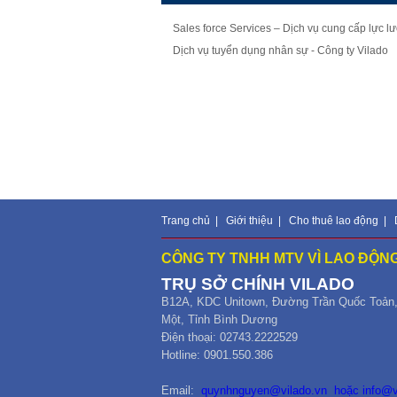
Sales force Services – Dịch vụ cung cấp lực 
Dịch vụ tuyển dụng nhân sự - Công ty Vilado
Trang chủ
|
Giới thiệu
|
Cho thuê lao động
|
CÔNG TY TNHH MTV VÌ LAO ĐỘNG
TRỤ SỞ CHÍNH
VILADO
B12
A,
KDC Unitown, Đường Trần Quốc Toản
Một,
Tỉnh Bình Dương
Điện thoại: 02743.2222529
Hotline: 0901.550.386
Email:
quynhnguyen@vilado.vn
hoặc
info@v