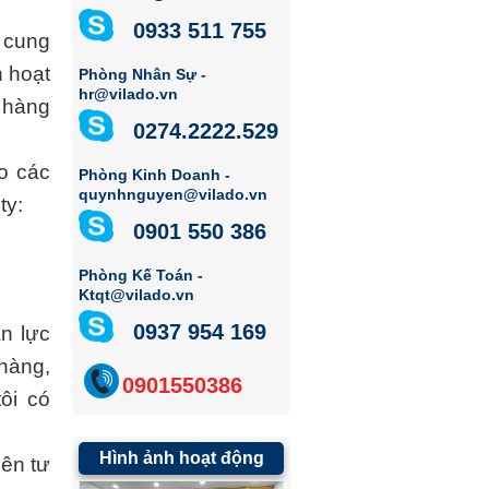
0933 511 755
 cung
n hoạt
Phòng Nhân Sự -
hr@vilado.vn
h hàng
0274.2222.529
o các
Phòng Kinh Doanh -
quynhnguyen@vilado.vn
ty:
0901 550 386
Phòng Kế Toán -
Ktqt@vilado.vn
0937 954 169
n lực
hàng,
0901550386
ôi có
Hình ảnh hoạt động
iên tư