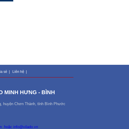
ia sẻ
|
Liên hệ
|
 MINH HƯNG - BÌNH
g, huyện Chơn Thành, tỉnh Bình Phước
n
hoặc
info@vilado.vn