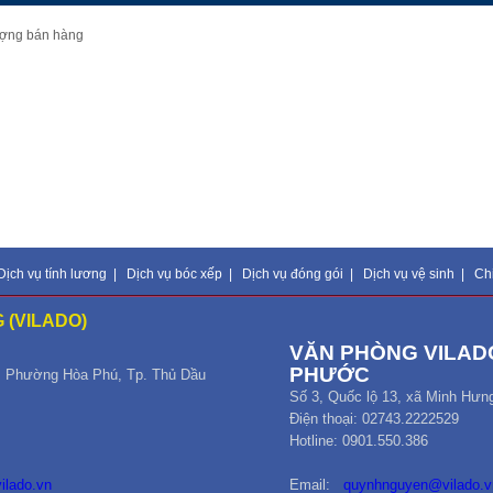
lượng bán hàng
Dịch vụ tính lương
|
Dịch vụ bóc xếp
|
Dịch vụ đóng gói
|
Dịch vụ vệ sinh
|
Ch
 (VILADO)
VĂN PHÒNG VILADO
PHƯỚC
,
Phường Hòa Phú
,
Tp. Thủ Dầu
Số 3, Quốc lộ 13, xã Minh Hưn
Điện thoại: 02743.2222529
Hotline: 0901.550.386
ilado.vn
Email:
quynhnguyen@vilado.v