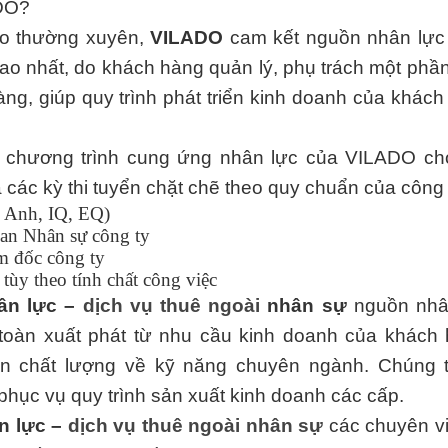
ADO?
ạo thường xuyên,
VILADO
cam kết nguồn nhân lực
ao nhất, do khách hàng quản lý, phụ trách một phầ
g, giúp quy trình phát triển kinh doanh của khác
g chương trình cung ứng nhân lực của VILADO ch
 các kỳ thi tuyển chặt chẽ theo quy chuẩn của công 
g Anh, IQ, EQ)
Ban Nhân sự công ty
m đốc công ty
tùy theo tính chất công việc
ân lực –
dịch vụ thuê ngoài
nhân sự
nguồn nhâ
toàn xuất phát từ nhu cầu kinh doanh của khách 
n chất lượng về kỹ năng chuyên ngành. Chúng t
phục vụ quy trình sản xuất kinh doanh các cấp.
n lực –
dịch vụ thuê ngoài nhân sự
các chuyên v