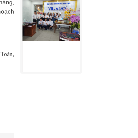
hàng,
 hoạch
 Toản,