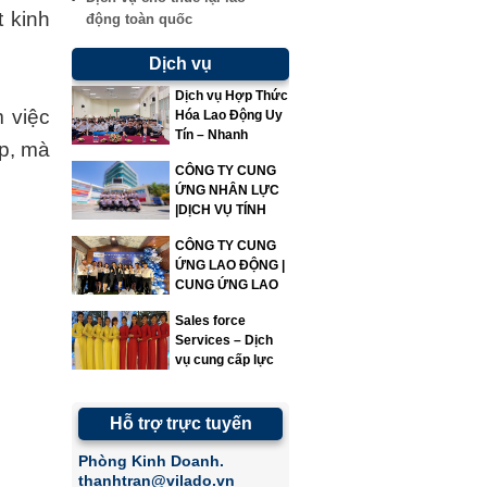
t kinh
động toàn quốc
Dịch vụ
Dịch vụ Hợp Thức
 việc
Hóa Lao Động Uy
Tín – Nhanh
p, mà
Chóng – Đúng
CÔNG TY CUNG
Quy Định | Vì Lao
ỨNG NHÂN LỰC
Động
|DỊCH VỤ TÍNH
LƯƠNG|VILADO
CÔNG TY CUNG
ỨNG LAO ĐỘNG |
CUNG ỨNG LAO
ĐỘNG | VILADO
Sales force
Services – Dịch
vụ cung cấp lực
lượng bán hàng
Hỗ trợ trực tuyến
Phòng Kinh Doanh.
thanhtran@vilado.vn