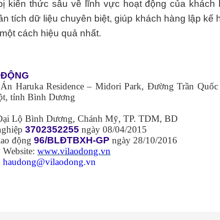
bị kiến thức sâu về lĩnh vực hoạt động của khách 
 tích dữ liệu chuyên biệt, giúp khách hàng lập kế
 một cách hiệu quả nhất.
O ĐỘNG
n Haruka Residence – Midori Park, Đường Trần Quốc
t, tỉnh Bình Dương
 Đại Lộ Bình Dương, Chánh Mỹ, TP. TDM, BD
nghiệp
3702352255
ngày 08/04/2015
 lao động
96/BLĐTBXH-GP
ngày 28/10/2016
ebsite:
www.vilaodong.vn
haudong@vilaodong.vn