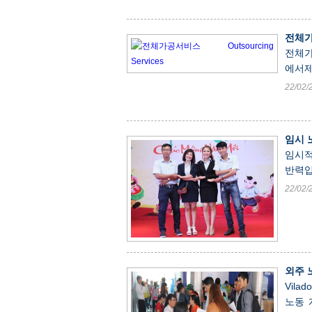
전체가공
전체
에서
22/02/
임시 노
임시적
반력입
22/02/
외주 노
Vil
노동 