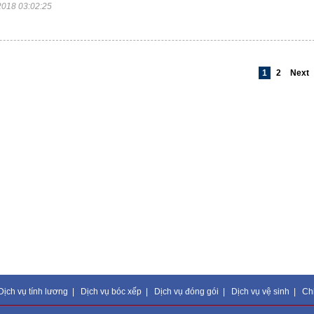
2018 03:02:25
1
2
Next
Dịch vụ tính lương
|
Dịch vụ bóc xếp
|
Dịch vụ đóng gói
|
Dịch vụ vệ sinh
|
Ch