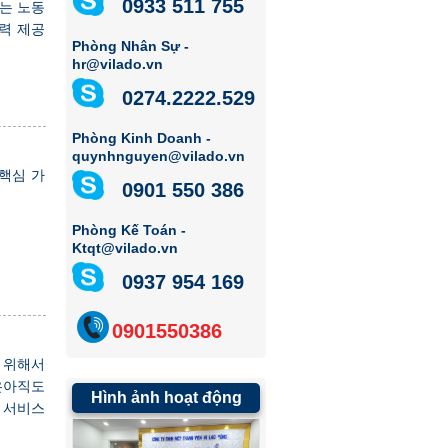
0933 511 755
)는 노동
동력 제공
Phòng Nhân Sự -
hr@vilado.vn
0274.2222.529
Phòng Kinh Doanh -
quynhnguyen@vilado.vn
핵심 가
0901 550 386
Phòng Kế Toán -
Ktqt@vilado.vn
0937 954 169
0901550386
 위해서
은아직도
Hình ảnh hoạt động
 서비스