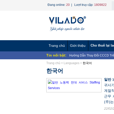
Đang online:
20
| Lượt truy cập:
1809822
Trang chủ
Giới thiệu
Cho thuê lại l
Tin nổi bật:
Hướng Dẫn Thay Đổi CCCD Trê
BAN CHẤP HÀNH CÔNG ĐOÀN 
Trang chủ
>
Languages
>
한국어
NHÂN...
Chương trình "Giọt nước nghĩa 
한국어
CÔNG TY TNHH MTV VÌ LAO 
CÔNG TY TNHH MTV VÌ LAO Đ
일반 노
VỀ...
CÔNG TY TNHH MTV VÌ LAO ĐỘ
귀사가
CÔNG TY TNHH MTV VÌ LAO ĐỘ
계절적
Nghị định 70/2023/NĐ-CP về ngư
근무 
Dịch vụ Hợp Thức Hóa Lao Động
Phương án tinh gọn bộ máy Bộ 
(주)
22/02/