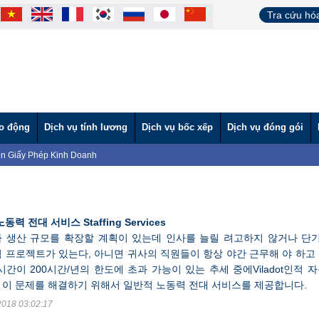
Tra cứu hó
ao động
Dịch vụ tính lương
Dịch vụ bốc xếp
Dịch vụ đóng gói
n Giấy Phép Kinh Doanh
VÀ CÔNG TY TNHH MTV VÌ LAO ĐỘNG TẶNG BÁNH TRUNG THU CHO
tình" hỗ trợ nước ngọt cho người dân vùng hạn mặn.
ĐỘNG TƯ VẤN HƯỚNG NGHIỆP CHO BỘ ĐỘI XUẤT NGŨ 2024
ỘNG THAM DỰ HỘI NGHỊ ĐÁNH GIÁ TÌNH HÌNH THỰC HIỆN PHÁP LUẬT
동력 전대 서비스 Staffing Services
NG THAM GIA NGÀY HỘI VIỆC LÀM TẠI TÂY NINH (Lần 2)
 생산 규모를 확장할 계획이 있는데 인사를 늘릴 려고하지 않거나 단
NG THAM GIA NGÀY HỘI VIỆC LÀM TẠI TÂY NINH
 프로젝트가 있는다, 아니면 귀사의 직원들이 항상 야간 근무해 야 하고 
ời lao động nước ngoài làm việc tại Việt Nam
시간이 200시간/년의 한도에 초과 가능이 있는 추세 중에Viladot인적 
 Uy Tín – Nhanh Chóng – Đúng Quy Định | Vì Lao Động
Giáo dục và Đào tạo theo Báo cáo 219
는 이 문제를 해결하기 위해서 일반적 노동력 전대 서비스를 제공합니다.
2018 03:02:17