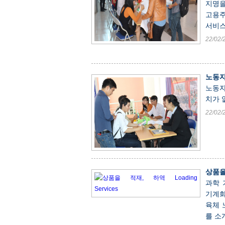
지명을
고용주
서비스
22/02/
노동자양
노동자
치가 
22/02/
상품을 
과학 
기계화
육체 
를 소