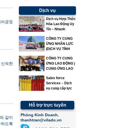
Dịch vụ
Dịch vụ Hợp Thức
여러공정
Hóa Lao Động Uy
Tín – Nhanh
Chóng – Đúng
CÔNG TY CUNG
Quy Định | Vì Lao
ỨNG NHÂN LỰC
Động
|DỊCH VỤ TÍNH
LƯƠNG|VILADO
CÔNG TY CUNG
 신속한
ỨNG LAO ĐỘNG |
CUNG ỨNG LAO
ĐỘNG | VILADO
Sales force
Services – Dịch
vụ cung cấp lực
lượng bán hàng
Hỗ trợ trực tuyến
Phòng Kinh Doanh.
원와 같이
thanhtran@vilado.vn
무하도록