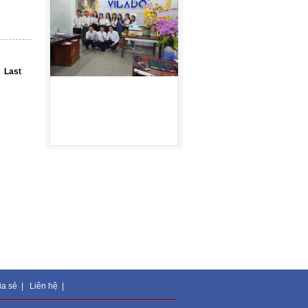
Last
ia sẻ
|
Liên hệ
|