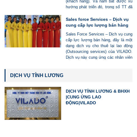
(khách hàng). Và nắm bắt được xu
Vì Lao Động đảm bảo tính tuân thủ
hướng phát triển đó, trong số TT đã
pháp luật về lao động, thuế, tài
dần dần “đào thải” khỏi môi hình hoạt
chính, kế toán, giúp Doanh nghiệp
động bán chuyên nghiệp và chuyển
Sales force Services – Dịch vụ
vận hành hợp pháp – linh hoạt – hiệu
đổi sang hình thức dịch vụ CUNG
cung cấp lực lượng bán hàng
quả.
ỨNG LAO ĐỘNG
Sales Force Services – Dịch vụ cung
cấp lực lượng bán hàng, đây là một
dạng dịch vụ cho thuê lại lao động
(Outsourcing services) của VILADO.
Dịch vụ này cung ứng các nhân viên
có kiến thức, năng lực, am hiểu lĩnh
vực làm việc, thường xuyên, liên tục
được đào tạo và được hỗ trợ để
DỊCH VỤ TÍNH LƯƠNG
rộng kiến thức và kỹ năng của họ.
DỊCH VỤ TÍNH LƯƠNG & BHXH
|CUNG ỨNG LAO
ĐỘNG|VILADO