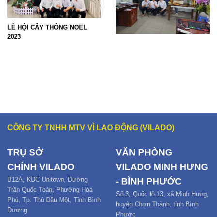
LỄ HỘI CÂY THÔNG NOEL
NGÀY HỘI VIỆC LÀM TẠI TÂY
Hội Ch
2023
NINH 2023
CÔNG TY TNHH MTV VÌ LAO ĐỘNG (VILADO)
TRỤ SỞ
VĂN PHÒNG
CHÍNH
VILADO
VILADO MINH HƯNG
B12
A,
KDC Unitown, Đường
- BÌNH PHƯỚC
Trần Quốc Toản,
Phường Hòa
Số 3, Quốc lộ 13, xã Minh Hưng,
Phú
,
Tp. Thủ Dầu Một,
Tỉnh Bình
huyện Chơn Thành, tỉnh Bình
Dương
Phước