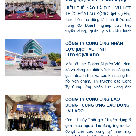
HIỂU THẾ NÀO LÀ DỊCH VỤ HỢP
THỨC HÓA LAO ĐỘNG Dịch vụ Hợp
thức hóa lao động là hình thức mà
trong đó Doanh nghiệp trực tiếp
tuyển dụng, quản lý và điều hành
người lao động, nhưng người lao
động thuộc biên chế của đơn vị cung
CÔNG TY CUNG ỨNG NHÂN
cấp dịch vụ hợp thức hóa. Hiểu đơn
LỰC |DỊCH VỤ TÍNH
giản, Doanh nghiệp thực hiện hoạt
LƯƠNG|VILADO
động “sử dụng lao động”, còn Vì Lao
Một số các Doanh Nghiệp Việt Nam
Động thực hiện các “thủ tục pháp lý
đã và đang đối diện với khả năng sụt
và hành chính” liên quan đến quan hệ
giảm doanh thu, và các khả năng thu
lao động như ký hợp đồng, đóng
hồi vốn chậm. Thị trường các Công
BHXH, kê khai thuế, chi trả lương và
Ty Cung Ứng Nhân Lực đang ảnh
phúc lợi. Vì Lao Động có thể ủy
hưởng do tác động giảm từ các đơn
quyền cho Doanh nghiệp trong việc:
hàng nước ngoài. Doanh Nghiệp
CÔNG TY CUNG ỨNG LAO
tuyển dụng, điều hành, đánh giá,
nhận diện cần nhận diện mối nguy và
ĐỘNG | CUNG ỨNG LAO ĐỘNG
quyết định mức lương – thưởng – kỷ
hành động "cũng cố" trong thời kỳ
| VILADO
luật – phúc lợi, hoặc thậm chí chi trả
khủng hoảng hậu Cov19.
lương, thưởng, phúc lợi cho người
Các TT này “môi giới” tuyển dụng &
lao động trên danh nghĩa của Vì Lao
giới thiệu người lao động (người lao
Động. Nhờ đó, Doanh nghiệp vẫn chủ
động) cho các công ty/ nhà máy
động hoàn toàn về nhân sự, trong khi