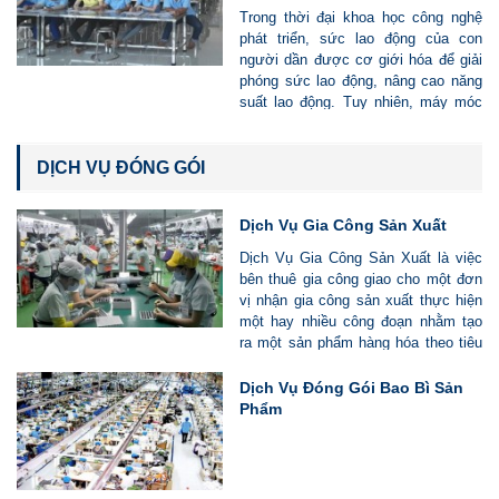
Trong thời đại khoa học công nghệ
phát triển, sức lao động của con
người dần được cơ giới hóa để giải
phóng sức lao động, nâng cao năng
suất lao động. Tuy nhiên, máy móc
vẫn không hòan tòan thay thế con
người, và vẫn còn một số công việc
vẫn cần tới lao động thủ công. Chính
DỊCH VỤ ĐÓNG GÓI
vì vậy, Công Ty TNHH MTV Vì Lao
Động (Vilado) giới thiệu và cung cấp
Dịch Vụ Gia Công Sản Xuất
Dịch Vụ Bốc Xếp Hàng Hóa, Bốc Dỡ
Hàng Hóa tới quý Công ty
Dịch Vụ Gia Công Sản Xuất là việc
bên thuê gia công giao cho một đơn
vị nhận gia công sản xuất thực hiện
một hay nhiều công đoạn nhằm tạo
ra một sản phẩm hàng hóa theo tiêu
chuẩn được cam kết giữa hai bên.
Dịch Vụ Đóng Gói Bao Bì Sản
Phẩm