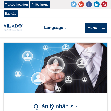
Tra cứu hóa đơn
Phiếu lương
Báo cáo
Language
MENU
Quản lý nhân sự