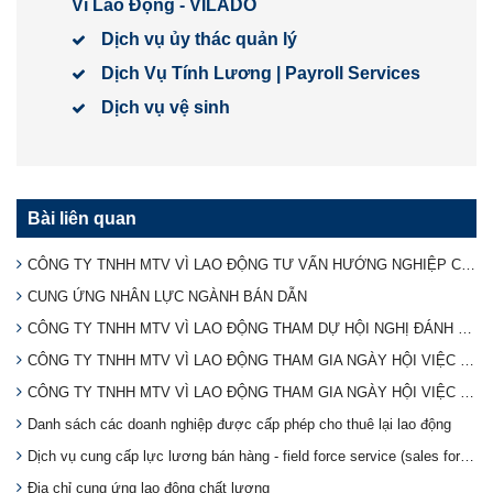
Vì Lao Động - VILADO
Dịch vụ ủy thác quản lý
Dịch Vụ Tính Lương | Payroll Services
Dịch vụ vệ sinh
Bài liên quan
CÔNG TY TNHH MTV VÌ LAO ĐỘNG TƯ VẤN HƯỚNG NGHIỆP CHO BỘ ĐỘI XUẤT NGŨ 2024
CUNG ỨNG NHÂN LỰC NGÀNH BÁN DẪN
CÔNG TY TNHH MTV VÌ LAO ĐỘNG THAM DỰ HỘI NGHỊ ĐÁNH GIÁ TÌNH HÌNH THỰC HIỆN PHÁP LUẬT VỀ CHO THUÊ LẠI LAO ĐỘNG
CÔNG TY TNHH MTV VÌ LAO ĐỘNG THAM GIA NGÀY HỘI VIỆC LÀM TẠI TÂY NINH (Lần 2)
CÔNG TY TNHH MTV VÌ LAO ĐỘNG THAM GIA NGÀY HỘI VIỆC LÀM TẠI TÂY NINH
Danh sách các doanh nghiệp được cấp phép cho thuê lại lao động
Dịch vụ cung cấp lực lương bán hàng - field force service (sales force services)
Địa chỉ cung ứng lao động chất lượng