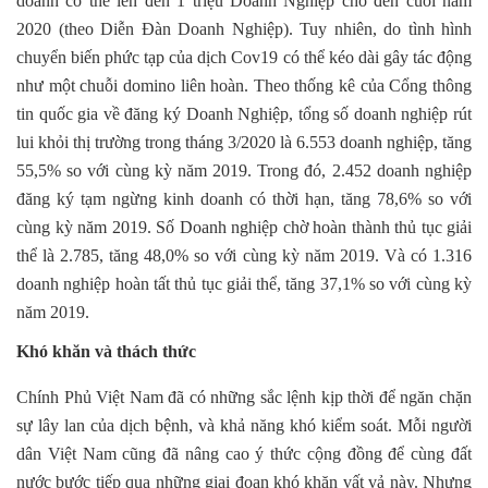
doanh có thể lên đến 1 triệu Doanh Nghiệp cho đến cuối năm
2020 (theo Diễn Đàn Doanh Nghiệp). Tuy nhiên, do tình hình
chuyển biến phức tạp của dịch Cov19 có thể kéo dài gây tác động
như một chuỗi domino liên hoàn. Theo thống kê của Cổng thông
tin quốc gia về đăng ký Doanh Nghiệp, tổng số doanh nghiệp rút
lui khỏi thị trường trong tháng 3/2020 là 6.553 doanh nghiệp, tăng
55,5% so với cùng kỳ năm 2019. Trong đó, 2.452 doanh nghiệp
đăng ký tạm ngừng kinh doanh có thời hạn, tăng 78,6% so với
cùng kỳ năm 2019. Số Doanh nghiệp chờ hoàn thành thủ tục giải
thể là 2.785, tăng 48,0% so với cùng kỳ năm 2019. Và có 1.316
doanh nghiệp hoàn tất thủ tục giải thể, tăng 37,1% so với cùng kỳ
năm 2019.
Khó khăn và thách thức
Chính Phủ Việt Nam đã có những sắc lệnh kịp thời để ngăn chặn
sự lây lan của dịch bệnh, và khả năng khó kiểm soát. Mỗi người
dân Việt Nam cũng đã nâng cao ý thức cộng đồng để cùng đất
nước bước tiếp qua những giai đoạn khó khăn vất vả này. Nhưng