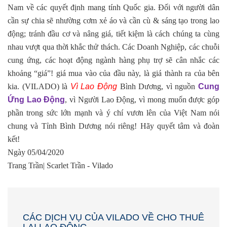
Nam về các quyết định mang tính Quốc gia. Đối với người dân
cần sự chia sẽ nhường cơm xẻ áo và cần cù & sáng tạo trong lao
động; tránh đầu cơ và nâng giá, tiết kiệm là cách chúng ta cùng
nhau vượt qua thời khắc thử thách. Các Doanh Nghiệp, các chuỗi
cung ứng, các hoạt động ngành hàng phụ trợ sẽ cân nhắc các
khoảng “giá”! giá mua vào của đầu này, là giá thành ra của bên
kia.
(
VILADO)
là
Vì Lao
Độ
ng
Bình Dương, vì nguồn
Cung
Ứ
ng Lao
Độ
ng
, vì Người Lao Động, vì mong muốn được góp
phần trong sức lớn mạnh và ý chí vươn lên của Việt Nam nói
chung và Tỉnh Bình Dương nói riêng! Hãy quyết tâm và đoàn
kết!
Ngày 05/04/2020
Trang Trần| Scarlet Trần - Vilado
CÁC DỊCH VỤ CỦA VILADO VỀ CHO THUÊ
LẠI LAO ĐỘNG