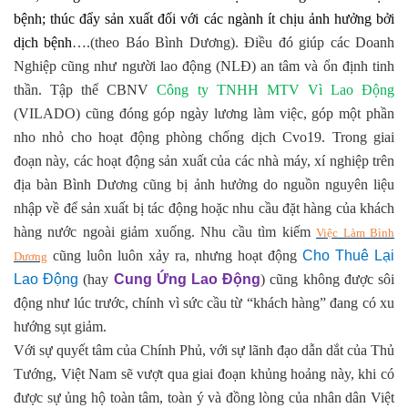
bệnh; thúc đẩy sản xuất đối với các ngành ít chịu ảnh hưởng bởi
dịch bệnh
….(theo Báo Bình Dương). Điều đó giúp các Doanh
Nghiệp cũng như người lao động (NLĐ) an tâm và ổn định tinh
thần. Tập thể CBNV
Công ty TNHH MTV Vì Lao Đ
ộ
ng
(
VILADO)
cũng đóng góp ngày lương làm việc, góp một phần
nho nhỏ cho hoạt động phòng chống dịch Cvo19. Trong giai
đoạn này, các hoạt động sản xuất của các nhà máy, xí nghiệp trên
địa bàn Bình Dương cũng bị ảnh hưởng do nguồn nguyên liệu
nhập về để sản xuất bị tác động hoặc nhu cầu đặt hàng của khách
hàng nước ngoài giảm xuống. Nhu cầu tìm kiếm
Vi
ệ
c Làm Bình
cũng luôn luôn xảy ra, nhưng hoạt động
Cho Thuê Lại
D
ươ
ng
Lao Động
(hay
Cung
Ứ
ng Lao
Độ
ng
) cũng không được sôi
động như lúc trước, chính vì sức cầu từ “khách hàng” đang có xu
hướng sụt giảm.
Với sự quyết tâm của Chính Phủ, với sự lãnh đạo dẫn dắt của Thủ
Tướng, Việt Nam sẽ vượt qua giai đoạn khủng hoảng này, khi có
được sự ủng hộ toàn tâm, toàn ý và đồng lòng của nhân dân Việt