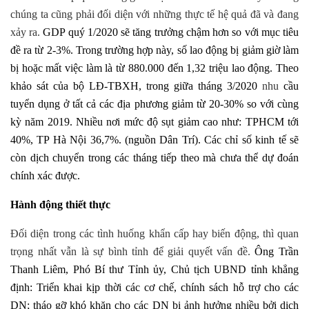
chúng ta cũng phải đối diện với những thực tế hệ quả đã và đang
xảy ra.
GDP quý 1/2020 sẽ tăng trưởng chậm hơn so với mục tiêu
đề ra từ 2-3%. Trong trường hợp này, số lao động bị giảm giờ làm
bị hoặc mất việc làm là từ 880.000 đến 1,32 triệu lao động. Theo
khảo sát của bộ LĐ-TBXH, trong giữa tháng 3/2020
nhu
cầu
tuyển dụng ở tất cả các địa phương giảm từ 20-30% so với cùng
kỳ năm 2019. Nhiều nơi mức độ sụt giảm cao như: TPHCM tới
40%, TP Hà Nội 36,7%. (nguồn Dân Trí). Các chỉ số kinh tế sẽ
còn dịch chuyển trong các tháng tiếp theo mà chưa thể dự đoán
chính xác được.
Hành động thiết thực
Đối diện trong các tình huống khẩn cấp hay biến động, thì quan
trọng nhất vẫn là sự bình tỉnh để giải quyết vấn đề.
Ông Trần
Thanh Liêm, Phó Bí thư Tỉnh ủy, Chủ tịch UBND tỉnh khẳng
định: Triển khai kịp thời các cơ chế, chính sách hỗ trợ cho các
DN; tháo gỡ khó khăn cho các DN bị ảnh hưởng nhiều bởi dịch