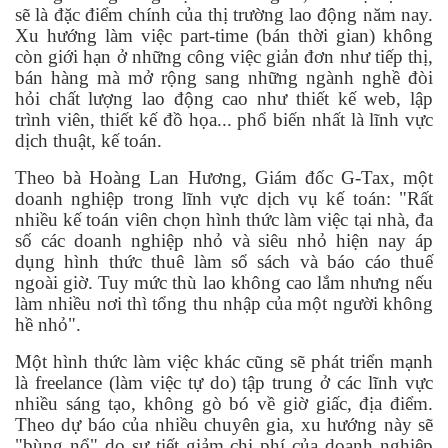
sẽ là đặc điểm chính của thị trường lao động năm nay.
Xu hướng làm việc part-time (bán thời gian) không
còn giới hạn ở những công việc giản đơn như tiếp thị,
bán hàng mà mở rộng sang những ngành nghề đòi
hỏi chất lượng lao động cao như thiết kế web, lập
trình viên, thiết kế đồ họa... phổ biến nhất là lĩnh vực
dịch thuật, kế toán.
Theo bà Hoàng Lan Hương, Giám đốc G-Tax, một
doanh nghiệp trong lĩnh vực dịch vụ kế toán: "Rất
nhiều kế toán viên chọn hình thức làm việc tại nhà, đa
số các doanh nghiệp nhỏ và siêu nhỏ hiện nay áp
dụng hình thức thuê làm sổ sách và báo cáo thuế
ngoài giờ. Tuy mức thù lao không cao lắm nhưng nếu
làm nhiều nơi thì tổng thu nhập của một người không
hề nhỏ".
Một hình thức làm việc khác cũng sẽ phát triển mạnh
là freelance (làm việc tự do) tập trung ở các lĩnh vực
nhiều sáng tạo, không gò bó về giờ giấc, địa điểm.
Theo dự báo của nhiều chuyên gia, xu hướng này sẽ
"bùng nổ" do sự tiết giảm chi phí của doanh nghiệp