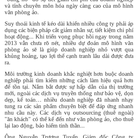
và tính chuyên môn hóa ngày càng cao của mô hình
văn phòng ảo.
Suy thoái kinh tế kéo dài khiến nhiều công ty phải áp
dụng các biện pháp cắt giảm nhân sự, tiết kiệm chi phí
hoạt động... Khi triển vọng phục hồi ngay trong năm
2013 vẫn chưa rõ nét, nhiều dự đoán mô hình văn
phòng ảo sẽ là giúp doanh nghiệp nhỏ vượt qua
khủng hoảng, tạo lợi thế cạnh tranh lâu dài được đưa
ra.
Môi trường kinh doanh khắc nghiệt hơn buộc doanh
nghiệp phải tìm kiếm những cách làm hiệu quả hơn
để tồn tại. Nắm bắt được sự hấp dẫn của thị trường
mới, ngoài các dịch vụ truyền thống như bảo vệ, dọn
dẹp, kế toán… nhiều doanh nghiệp đã nhanh nhạy
tung ra các sản phẩm chuyên biệt để đáp ứng nhanh
nhu cầu này. Các dịch vụ outsourcing (thuê ngoài)
"ăn khách" có thể kể đến như văn phòng ảo, cho thuê
lại lao động, bảo hiểm tinh thần...
Ông Nguyễn Trương Tuyến, Giám đốc Công ty