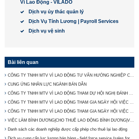
Vì Lao Động - VILADO
Dịch vụ ủy thác quản lý
Dịch Vụ Tính Lương | Payroll Services
Dịch vụ vệ sinh
Bài liên quan
CÔNG TY TNHH MTV VÌ LAO ĐỘNG TƯ VẤN HƯỚNG NGHIỆP CHO BỘ ĐỘI XUẤT NGŨ 2024
CUNG ỨNG NHÂN LỰC NGÀNH BÁN DẪN
CÔNG TY TNHH MTV VÌ LAO ĐỘNG THAM DỰ HỘI NGHỊ ĐÁNH GIÁ TÌNH HÌNH THỰC HIỆN PHÁP LUẬT VỀ CHO THUÊ LẠI LAO ĐỘNG
CÔNG TY TNHH MTV VÌ LAO ĐỘNG THAM GIA NGÀY HỘI VIỆC LÀM TẠI TÂY NINH (Lần 2)
CÔNG TY TNHH MTV VÌ LAO ĐỘNG THAM GIA NGÀY HỘI VIỆC LÀM TẠI TÂY NINH
VIỆC LÀM BÌNH DƯƠNG|CHO THUÊ LAO ĐỘNG BÌNH DƯƠNG|VILADO
Danh sách các doanh nghiệp được cấp phép cho thuê lại lao động
Dịch vụ cung cấp lực lương bán hàng - field force service (sales force services)