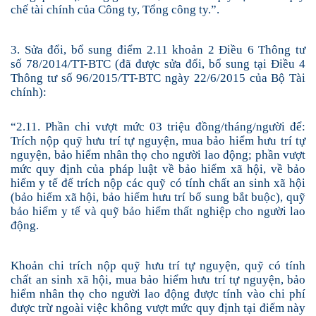
chế tài chính của Công ty, Tổng công ty.”.
3
. Sửa đổi, bổ sung điểm 2.11 khoản 2 Điều 6 Thông tư
số 78/2014/TT-BTC (đã được sửa đổi, bổ sung tại Điều 4
Thông tư số 96/2015/TT-BTC ngày 22/6/2015 của Bộ Tài
chính):
“2.11.
Phần chi vượt mức 03
triệu đồng/tháng
/người
để:
Trích
nộp quỹ hưu trí tự nguyện,
mua bảo hiểm hưu trí tự
nguyện, bảo hiểm nhân thọ cho người lao động; phần vượt
mức quy định của pháp luật về bảo hiểm xã hội, về bảo
hiểm y tế để trích nộp các quỹ có tính chất an sinh xã hội
(bảo hiểm xã hội, bảo hiểm hưu trí bổ sung bắt buộc), quỹ
bảo hiểm y tế và quỹ bảo hiểm thất nghiệp cho người lao
động.
Khoản chi trích nộp quỹ hưu trí tự nguyện, quỹ có tính
chất an sinh xã hội, mua bảo hiểm hưu trí tự nguyện, bảo
hiểm nhân thọ cho người lao động được tính vào chi phí
được trừ ngoài việc không vượt mức quy định tại điểm này