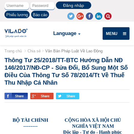
Phiếu lương
Báo cáo
Language
MENU
Trang chủ
Chia sẻ
Văn Bản Pháp Luật Về Lao Động
Thông Tư 25/2018/TT-BTC Hướng Dẫn NĐ
146/2017/NĐ-CP - Sửa Đổi, Bổ Sung Một Số
Điều Của Thông Tư Số 78/2014/Tt Về Thuế
Thu Nhập Cá Nhân
BỘ TÀI CHÍNH
CỘNG HÒA XÃ HỘI CHỦ
--------
NGHĨA VIỆT NAM
Độc lập - Tự do - Hạnh phúc