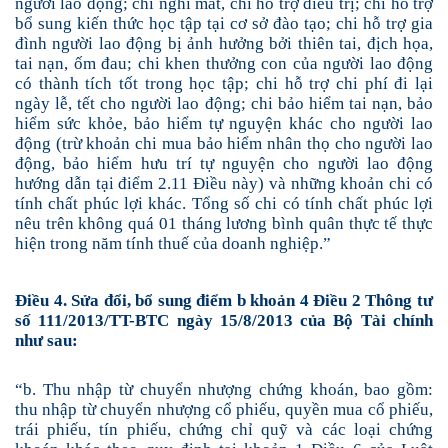
người lao động; chi nghỉ mát, chi hỗ trợ điều trị; chi hỗ trợ
bổ sung kiến thức học tập tại cơ sở đào tạo; chi hỗ trợ gia
đình người lao động bị ảnh hưởng bởi thiên tai, địch họa,
tai nạn, ốm đau; chi khen thưởng con của người lao động
có thành tích tốt trong học tập; chi hỗ trợ chi phí đi lại
ngày lễ, tết cho người lao động; chi bảo hiểm tai nạn, bảo
hiểm sức khỏe, bảo hiểm tự nguyện khác cho người lao
động (
trừ khoản chi mua bảo hiểm nhân thọ cho người lao
động, bảo hiểm hưu trí tự nguyện cho người lao động
hướng dẫn tại điểm 2.11 Điều này)
và những khoản chi có
tính chất phúc lợi khác. Tổng số chi có tính chất phúc lợi
nêu trên không quá 01 tháng lương bình quân thực tế thực
hiện trong năm tính thuế của doanh nghiệp.”
Điều 4. Sửa đổi, bổ sung điểm b khoản 4 Điều 2 Thông tư
số 111/2013/TT-BTC ngày 15/8/2013 của Bộ Tài chính
như sau:
“b. Thu nhập từ chuyển nhượng chứng khoán, bao gồm:
thu nhập từ chuyển nhượng cổ phiếu, quyền mua cổ phiếu,
trái phiếu, tín phiếu, chứng chỉ quỹ và các loại chứng