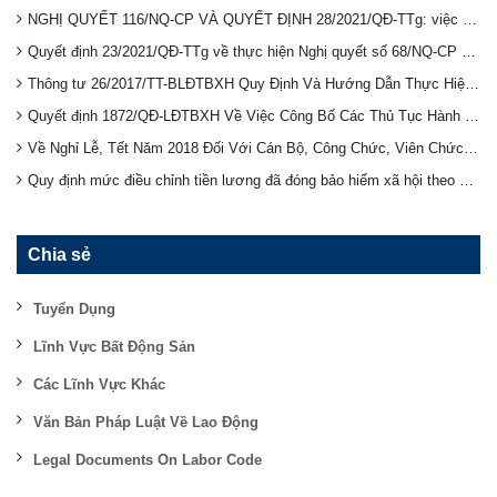
NGHỊ QUYẾT 116/NQ-CP VÀ QUYẾT ĐỊNH 28/2021/QĐ-TTg: việc thực hiện chính sách hỗ trợ người lao động và người sử dụng lao động bị ảnh hưởng bởi đại dịch COVID-19 từ Quỹ bảo hiểm thất nghiệp.
Quyết định 23/2021/QĐ-TTg về thực hiện Nghị quyết số 68/NQ-CP chính sách hỗ trợ NLĐ và người SDLĐ gặp khó khăn do đại dịch COVID-19
Thông tư 26/2017/TT-BLĐTBXH Quy Định Và Hướng Dẫn Thực Hiện Chế Độ Bảo Hiểm Tai Nạn Lao Động, Bệnh Nghề Nghiệp Bắt Buộc
Quyết định 1872/QĐ-LĐTBXH Về Việc Công Bố Các Thủ Tục Hành Chính Thuộc Phạm Vi Chức Năng Quản Lý Nhà Nước Của Bộ Lao Động - Thương Binh Và Xã Hội
Về Nghỉ Lễ, Tết Năm 2018 Đối Với Cán Bộ, Công Chức, Viên Chức Và Người Lao Động Của Các Cơ Quan Hành Chính, Sự Nghiệp, Tổ Chức Chính Trị, Tổ Chức Chính Trị - Xã Hội theo thông báo số Số: 5427/TB-LĐTBX
Quy định mức điều chỉnh tiền lương đã đóng bảo hiểm xã hội theo 32/2017/TT-BLĐTBXH
Chia sẻ
Tuyển Dụng
Lĩnh Vực Bất Động Sản
Các Lĩnh Vực Khác
Văn Bản Pháp Luật Về Lao Động
Legal Documents On Labor Code