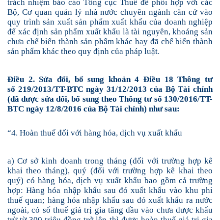
trách nhiệm báo cáo Tổng cục Thuế để phối hợp với các
Bộ, Cơ quan quản lý nhà nước chuyên ngành căn cứ vào
quy trình sản xuất sản phẩm xuất khẩu của doanh nghiệp
để xác định sản phẩm xuất khẩu là tài nguyên, khoáng sản
chưa chế biến thành sản phẩm khác hay đã chế biến thành
sản phẩm khác theo quy định của pháp luật.
Điều 2. Sửa đổi, bổ sung khoản 4 Điều 18 Thông tư
số 219/2013/TT-BTC ngày 31/12/2013 của Bộ Tài chính
(đã được sửa đổi, bổ sung theo Thông tư số 130/2016/TT-
BTC ngày 12/8/2016 của Bộ Tài chính) như sau:
“4. Hoàn thuế đối với hàng hóa, dịch vụ xuất khẩu
a) Cơ sở kinh doanh trong tháng (đối với trường hợp kê
khai theo tháng), quý (đối với trường hợp kê khai theo
quý) có hàng hóa, dịch vụ xuất khẩu
bao gồm cả trường
hợp: Hàng hóa nhập khẩu sau đó xuất khẩu vào khu phi
thuế quan; hàng hóa nhập khẩu sau đó xuất khẩu ra nước
ngoài,
có số thuế giá trị gia tăng đầu vào chưa được khấu
trừ từ 300 triệu đồng trở lên thì được hoàn thuế giá trị gia