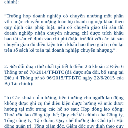
chính):
“
Trường hợp doanh nghiệp có chuyển nhượng một phần
vốn hoặc chuyển nhượng toàn bộ doanh nghiệp khác theo
quy định của pháp luật, nếu có chuyển giao tài sản thì
doanh nghiệp nhận chuyển nhượng chỉ được trích khấu
hao tài sản cố định vào chi phí được trừ đối với các tài sản
chuyển giao đủ điều kiện trích khấu hao theo giá trị còn lại
trên sổ sách kế toán tại doanh nghiệp chuyển nhượng.”.
2. Sửa đổi đoạn thứ nhất tại tiết b điểm 2.6 khoản 2
Điều 6
Thông tư số 78/2014/TT-BTC
(đã được sửa đổi, bổ sung tại
Điều 4 Thông tư số 96/2015/TT-BTC ngày 22/6/2015 của
Bộ Tài chính):
“
b) Các khoản tiền lương, tiền thưởng cho người lao động
không được ghi cụ thể điều kiện được hưởng và mức được
hưởng tại một trong các hồ sơ sau: Hợp đồng lao động;
Thoả ước lao động tập thể; Quy chế tài chính của Công ty,
Tổng công ty, Tập đoàn; Quy chế thưởng do Chủ tịch Hội
đồng quản trị, Tổng giám đốc, Giám đốc quy định theo quy