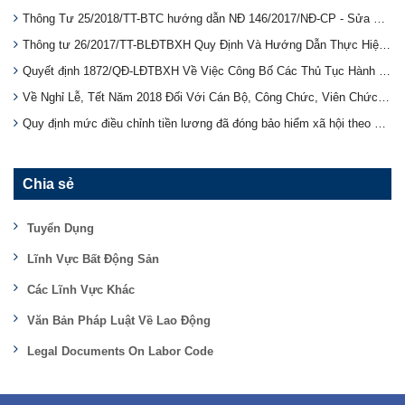
Thông Tư 25/2018/TT-BTC hướng dẫn NĐ 146/2017/NĐ-CP - Sửa Đổi, Bổ Sung Một Số Điều Của Thông Tư Số 78/2014/Tt Về Thuế Thu Nhập Cá Nhân
Thông tư 26/2017/TT-BLĐTBXH Quy Định Và Hướng Dẫn Thực Hiện Chế Độ Bảo Hiểm Tai Nạn Lao Động, Bệnh Nghề Nghiệp Bắt Buộc
Quyết định 1872/QĐ-LĐTBXH Về Việc Công Bố Các Thủ Tục Hành Chính Thuộc Phạm Vi Chức Năng Quản Lý Nhà Nước Của Bộ Lao Động - Thương Binh Và Xã Hội
Về Nghỉ Lễ, Tết Năm 2018 Đối Với Cán Bộ, Công Chức, Viên Chức Và Người Lao Động Của Các Cơ Quan Hành Chính, Sự Nghiệp, Tổ Chức Chính Trị, Tổ Chức Chính Trị - Xã Hội theo thông báo số Số: 5427/TB-LĐTBX
Quy định mức điều chỉnh tiền lương đã đóng bảo hiểm xã hội theo 32/2017/TT-BLĐTBXH
Chia sẻ
Tuyển Dụng
Lĩnh Vực Bất Động Sản
Các Lĩnh Vực Khác
Văn Bản Pháp Luật Về Lao Động
Legal Documents On Labor Code