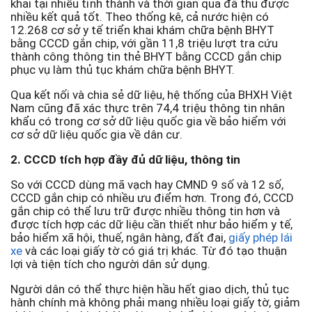
khai tại nhiều tỉnh thành và thời gian qua đã thu được
nhiều kết quả tốt. Theo thống kê, cả nước hiện có
12.268 cơ sở y tế triển khai khám chữa bệnh BHYT
bằng CCCD gắn chip, với gần 11,8 triệu lượt tra cứu
thành công thông tin thẻ BHYT bằng CCCD gắn chip
phục vụ làm thủ tục khám chữa bệnh BHYT.
Qua kết nối và chia sẻ dữ liệu, hệ thống của BHXH Việt
Nam cũng đã xác thực trên 74,4 triệu thông tin nhân
khẩu có trong cơ sở dữ liệu quốc gia về bảo hiểm với
cơ sở dữ liệu quốc gia về dân cư.
2. CCCD tích hợp đầy đủ dữ liệu, thông tin
So với CCCD dùng mã vạch hay CMND 9 số và 12 số,
CCCD gắn chip có nhiều ưu điểm hơn. Trong đó, CCCD
gắn chip có thể lưu trữ được nhiều thông tin hơn và
được tích hợp các dữ liệu cần thiết như bảo hiểm y tế,
bảo hiểm xã hội, thuế, ngân hàng, đất đai,
giấy phép lái
xe
và các loại giấy tờ có giá trị khác. Từ đó tạo thuận
lợi và tiện tích cho người dân sử dụng.
Người dân có thể thực hiện hầu hết giao dịch, thủ tục
hành chính mà không phải mang nhiều loại giấy tờ, giảm