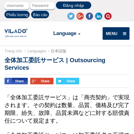
Phiếu lương
Báo cáo
Language
MENU
Trang chủ
Languages
日本語版
全体加工委託サービス | Outsourcing
Services
「全体加工委託サービス」は「商売契約」で実現
されます。その契約は数量、品質、価格及び完了
期限、紛失、故障、品質未満などに対する賠償責
任について規定ます。