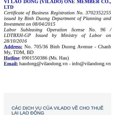
VI LAO DONG (VILADO) ONE MEMBER CO.,
LTD
Certificate of Business Registration No. 3702352255
issued by Binh Duong Department of Planning and
Investment on 08/04/2015
Labor Subleasing Operation license No. 96 /
LDTBXH-GP Issued by Ministry of Labor on
28/10/2016
Address:
No. 705/36 Binh Duong Avenue - Chanh
My, TDM, BD
Hotline
: 0901550386 (Ms.
Hau
)
Email:
haudong@vilaodong.vn
-
info@vilaodong.vn
CÁC DỊCH VỤ CỦA VILADO VỀ CHO THUÊ
LẠI LAO ĐỘNG