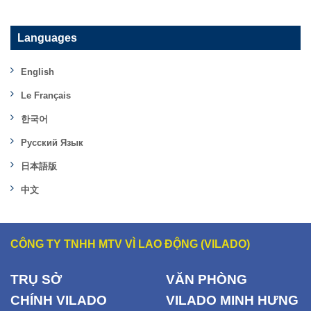
Languages
English
Le Français
한국어
Русский Язык
日本語版
中文
CÔNG TY TNHH MTV VÌ LAO ĐỘNG (VILADO)
TRỤ SỞ
VĂN PHÒNG
CHÍNH
VILADO
VILADO MINH HƯNG