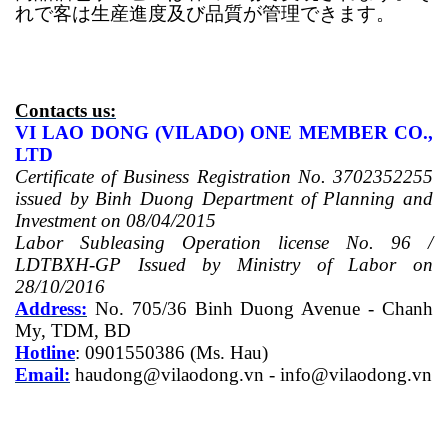
れで客は生産進度及び品質が管理できます。
Contacts us:
VI LAO DONG (VILADO) ONE MEMBER CO.,
LTD
Certificate of Business Registration No. 3702352255
issued by Binh Duong Department of Planning and
Investment on 08/04/2015
Labor Subleasing Operation license No. 96 /
LDTBXH-GP Issued by Ministry of Labor on
28/10/2016
Address:
No. 705/36 Binh Duong Avenue - Chanh
My, TDM, BD
Hotline
: 0901550386 (Ms.
Hau
)
Email:
haudong@vilaodong.vn
-
info@vilaodong.vn