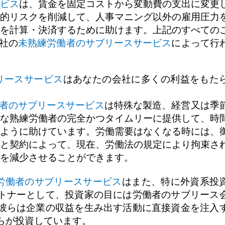
ビス
は、賃金を固定コストから変動費の支出に変更
的リスクを削減して、人事マニング以外の雇用圧力
を計算・決済するために助けます。上記のすべての
社の
未熟練労働者のサブリースサービス
によって行
リースサービス
はあなたの会社に多くの利益をもた
者のサブリースサービス
は特殊な製造、経営又は季
な熟練労働者の完全かつタイムリーに提供して、時
ように助けています。労働需要はなくなる時には、
と契約によって、現在、労働法の規定により拘束さ
を減少させることができます。
労働者のサブリースサービス
はまた、特に外資系投
トナーとして、投資家の目には労働者のサブリース
彼らは企業の収益を生み出す活動に直接資金を注入
らが投資しています。