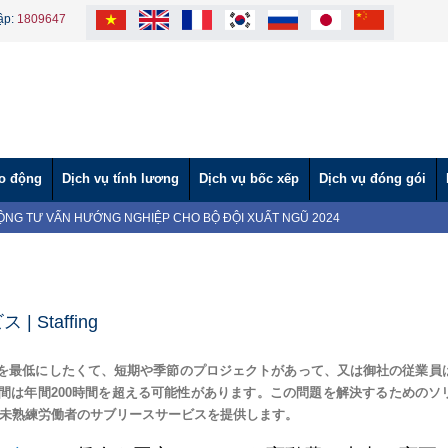
ập:
1809647
ao động
Dịch vụ tính lương
Dịch vụ bốc xếp
Dịch vụ đóng gói
ĐỘNG TƯ VẤN HƯỚNG NGHIỆP CHO BỘ ĐỘI XUẤT NGŨ 2024
ỘNG THAM DỰ HỘI NGHỊ ĐÁNH GIÁ TÌNH HÌNH THỰC HIỆN PHÁP LUẬT
NG THAM GIA NGÀY HỘI VIỆC LÀM TẠI TÂY NINH (Lần 2)
NG THAM GIA NGÀY HỘI VIỆC LÀM TẠI TÂY NINH
ời lao động nước ngoài làm việc tại Việt Nam
 Uy Tín – Nhanh Chóng – Đúng Quy Định | Vì Lao Động
Staffing
Giáo dục và Đào tạo theo Báo cáo 219
n Giấy Phép Kinh Doanh
を最低にしたくて、短期や季節のプロジェクトがあって、又は御社の従業員
VÀ CÔNG TY TNHH MTV VÌ LAO ĐỘNG TẶNG BÁNH TRUNG THU CHO
間は年間200時間を超える可能性があります。この問題を解決するためのソ
tình" hỗ trợ nước ngọt cho người dân vùng hạn mặn.
社が未熟練労働者のサブリースサービスを提供します。