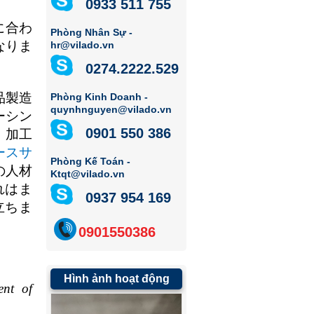
0933 511 755
に合わ
Phòng Nhân Sự -
なりま
hr@vilado.vn
0274.2222.529
品製造
Phòng Kinh Doanh -
quynhnguyen@vilado.vn
ーシン
0901 550 386
、加工
ースサ
Phòng Kế Toán -
の人材
Ktqt@vilado.vn
れはま
0937 954 169
立ちま
0901550386
Hình ảnh hoạt động
ent of