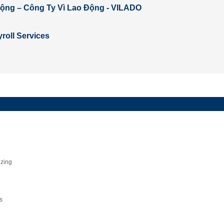
 động – Công Ty Vì Lao Động - VILADO
roll Services
ing
s