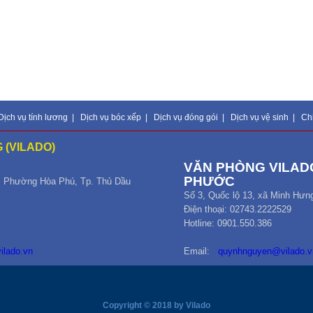
Dịch vụ tính lương
|
Dịch vụ bóc xếp
|
Dịch vụ đóng gói
|
Dịch vụ vệ sinh
|
Ch
 (VILADO)
VĂN PHÒNG VILADO
PHƯỚC
,
Phường Hòa Phú
,
Tp. Thủ Dầu
Số 3, Quốc lộ 13, xã Minh Hưn
Điện thoại: 02743.2222529
Hotline: 0901.550.386
ilado.vn
Email:
quynhnguyen@vilado.v
Copyright © 2018 by Vilado