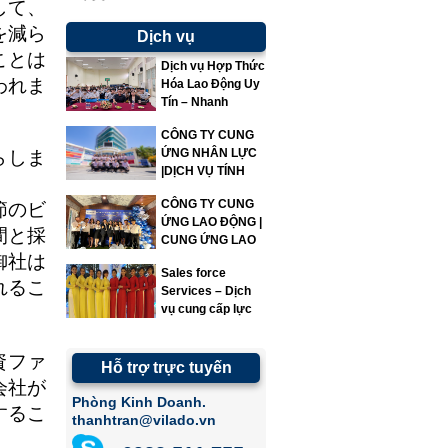
して、
を減ら
Dịch vụ
ことは
Dịch vụ Hợp Thức
われま
Hóa Lao Động Uy
Tín – Nhanh
Chóng – Đúng
CÔNG TY CUNG
Quy Định | Vì Lao
ỨNG NHÂN LỰC
らしま
Động
|DỊCH VỤ TÍNH
LƯƠNG|VILADO
CÔNG TY CUNG
節のビ
ỨNG LAO ĐỘNG |
間と採
CUNG ỨNG LAO
御社は
ĐỘNG | VILADO
Sales force
れるこ
Services – Dịch
vụ cung cấp lực
lượng bán hàng
資ファ
Hỗ trợ trực tuyến
会社が
Phòng Kinh Doanh.
するこ
thanhtran@vilado.vn