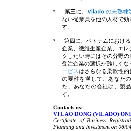
*
第三に、
Vilado
の未熟練
ない従業員を他の人材で効
す。
*
第四に、ベトナムにおける
企業、繊維生産企業、エレ
グしたい時にはその分野の
受注企業の選択が難しくな
ービス
はさらなる柔軟性的
の要件を満して、あなた
た、あなたの会社は、製
す。
Contacts us:
VI LAO DONG (VILADO) ON
Certificate of Business Regist
Planning and Investment on 08/0