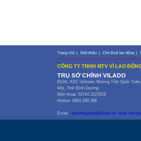
Trang chủ
|
Giới thiệu
|
Cho thuê lao động
|
CÔNG TY TNHH MTV VÌ LAO ĐỘNG
TRỤ SỞ CHÍNH
VILADO
B12
A,
KDC Unitown, Đường Trần Quốc Toản
Một,
Tỉnh Bình Dương
Điện thoại: 02743.2222529
Hotline: 0901.550.386
Email:
quynhnguyen@vilado.vn
hoặc
info@v