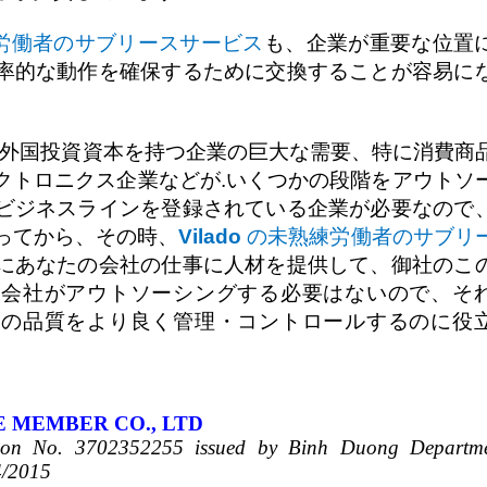
労働者のサブリースサービス
も、企業が重要な位置
率的な動作を確保するために交換することが容易に
外国投資資本を持つ企業の巨大な需要、特に消費商
クトロニクス企業などが
.
いくつかの段階をアウトソ
ビジネスラインを登録されている企業が必要なので
ってから、その時、
Vilado
の未熟練労働者のサブリ
にあなたの会社の仕事に人材を提供して、御社のこ
の会社がアウトソーシングする必要はないので、そ
品の品質をより良く管理・コントロールするのに役
E MEMBER CO., LTD
ration No. 3702352255 issued by Binh Duong Departm
4/2015