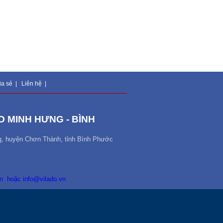
ia sẻ
|
Liên hệ
|
 MINH HƯNG - BÌNH
g, huyện Chơn Thành, tỉnh Bình Phước
n
hoặc
info@vilado.vn