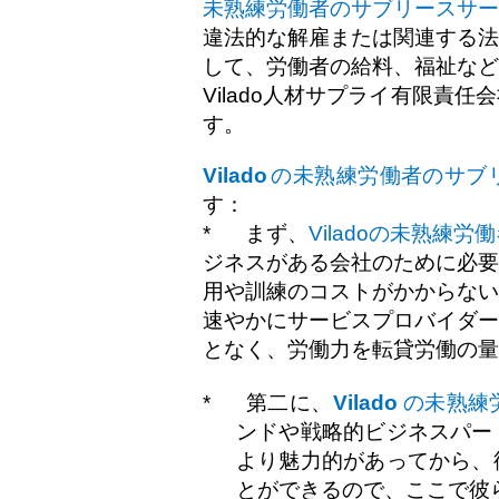
未熟練労働者のサブリースサー
違法的な解雇または関連する法
して、労働者の給料、福祉など
Vilado
人材サプライ有限責任会
す。
Vilado
の未熟練労働者のサブ
す：
*
まず、
Vilado
の未熟練労働
ジネスがある会社のために必要
用や訓練のコストがかからない
速やかにサービスプロバイダー
となく、労働力を転貸労働の量
*
第二に、
Vilado
の未熟練
ンドや戦略的ビジネスパー
より魅力的があってから、
とができるので、ここで彼