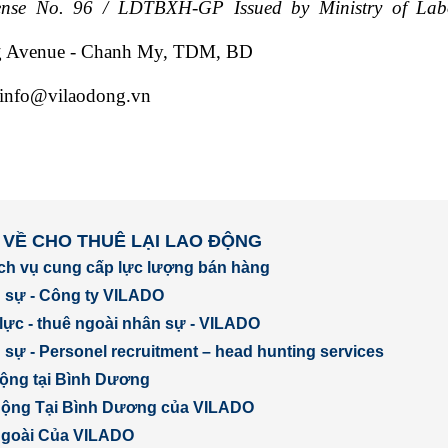
cense No. 96 / LDTBXH-GP Issued by Ministry of La
g Avenue - Chanh My, TDM, BD
info@vilaodong.vn
 VỀ CHO THUÊ LẠI LAO ĐỘNG
ịch vụ cung cấp lực lượng bán hàng
 sự - Công ty VILADO
lực - thuê ngoài nhân sự - VILADO
sự - Personel recruitment – head hunting services
động tại Bình Dương
Động Tại Bình Dương của VILADO
Ngoài Của VILADO