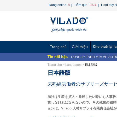
Đang online:
8
| Hôm qua:
1924
| Lượt truy c
Trang chủ
Giới thiệu
Cho thuê lại l
Tin nổi bật:
CÔNG TY TNHH MTV VÌ LAO 
CÔNG TY TNHH MTV VÌ LAO Đ
Trang chủ
>
Languages
>
日本語版
VỀ...
CÔNG TY TNHH MTV VÌ LAO ĐỘ
日本語版
CÔNG TY TNHH MTV VÌ LAO ĐỘ
Nghị định 70/2023/NĐ-CP về ngư
Dịch vụ Hợp Thức Hóa Lao Động
未熟練労働者のサブリーズサービス | 
Phương án tinh gọn bộ máy Bộ 
Hướng Dẫn Thay Đổi CCCD Trê
御社は生産を拡大・発展したい時にも人事枠
BAN CHẤP HÀNH CÔNG ĐOÀN 
業しなければならないので、その残業の総時
NHÂN...
Chương trình "Giọt nước nghĩa 
ョンは、Vilado 人材サプライ有限責任会