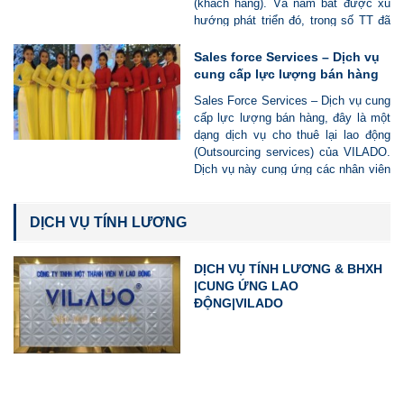
(khách hàng). Và nắm bắt được xu
Vì Lao Động đảm bảo tính tuân thủ
hướng phát triển đó, trong số TT đã
pháp luật về lao động, thuế, tài
dần dần “đào thải” khỏi môi hình hoạt
chính, kế toán, giúp Doanh nghiệp
động bán chuyên nghiệp và chuyển
Sales force Services – Dịch vụ
vận hành hợp pháp – linh hoạt – hiệu
đổi sang hình thức dịch vụ CUNG
cung cấp lực lượng bán hàng
quả.
ỨNG LAO ĐỘNG
Sales Force Services – Dịch vụ cung
cấp lực lượng bán hàng, đây là một
dạng dịch vụ cho thuê lại lao động
(Outsourcing services) của VILADO.
Dịch vụ này cung ứng các nhân viên
có kiến thức, năng lực, am hiểu lĩnh
vực làm việc, thường xuyên, liên tục
được đào tạo và được hỗ trợ để
DỊCH VỤ TÍNH LƯƠNG
rộng kiến thức và kỹ năng của họ.
DỊCH VỤ TÍNH LƯƠNG & BHXH
|CUNG ỨNG LAO
ĐỘNG|VILADO