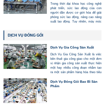
Trong thời đại khoa học công nghệ
phát triển, sức lao động của con
người dần được cơ giới hóa để giải
phóng sức lao động, nâng cao năng
suất lao động. Tuy nhiên, máy móc
vẫn không hòan tòan thay thế con
người, và vẫn còn một số công việc
vẫn cần tới lao động thủ công. Chính
DỊCH VỤ ĐÓNG GÓI
vì vậy, Công Ty TNHH MTV Vì Lao
Động (Vilado) giới thiệu và cung cấp
Dịch Vụ Gia Công Sản Xuất
Dịch Vụ Bốc Xếp Hàng Hóa, Bốc Dỡ
Hàng Hóa tới quý Công ty
Dịch Vụ Gia Công Sản Xuất là việc
bên thuê gia công giao cho một đơn
vị nhận gia công sản xuất thực hiện
một hay nhiều công đoạn nhằm tạo
ra một sản phẩm hàng hóa theo tiêu
chuẩn được cam kết giữa hai bên.
Dịch Vụ Đóng Gói Bao Bì Sản
Phẩm