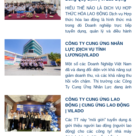
HIỂU THẾ NÀO LÀ DỊCH VỤ HỢP
THỨC HÓA LAO ĐỘNG Dịch vụ Hợp
thức hóa lao động là hình thức mà
trong đó Doanh nghiệp trực tiếp
tuyển dụng, quản lý và điều hành
người lao động, nhưng người lao
động thuộc biên chế của đơn vị cung
CÔNG TY CUNG ỨNG NHÂN
cấp dịch vụ hợp thức hóa. Hiểu đơn
LỰC |DỊCH VỤ TÍNH
giản, Doanh nghiệp thực hiện hoạt
LƯƠNG|VILADO
động “sử dụng lao động”, còn Vì Lao
Một số các Doanh Nghiệp Việt Nam
Động thực hiện các “thủ tục pháp lý
đã và đang đối diện với khả năng sụt
và hành chính” liên quan đến quan hệ
giảm doanh thu, và các khả năng thu
lao động như ký hợp đồng, đóng
hồi vốn chậm. Thị trường các Công
BHXH, kê khai thuế, chi trả lương và
Ty Cung Ứng Nhân Lực đang ảnh
phúc lợi. Vì Lao Động có thể ủy
hưởng do tác động giảm từ các đơn
quyền cho Doanh nghiệp trong việc:
hàng nước ngoài. Doanh Nghiệp
CÔNG TY CUNG ỨNG LAO
tuyển dụng, điều hành, đánh giá,
nhận diện cần nhận diện mối nguy và
ĐỘNG | CUNG ỨNG LAO ĐỘNG
quyết định mức lương – thưởng – kỷ
hành động "cũng cố" trong thời kỳ
| VILADO
luật – phúc lợi, hoặc thậm chí chi trả
khủng hoảng hậu Cov19.
lương, thưởng, phúc lợi cho người
Các TT này “môi giới” tuyển dụng &
lao động trên danh nghĩa của Vì Lao
giới thiệu người lao động (người lao
Động. Nhờ đó, Doanh nghiệp vẫn chủ
động) cho các công ty/ nhà máy
động hoàn toàn về nhân sự, trong khi