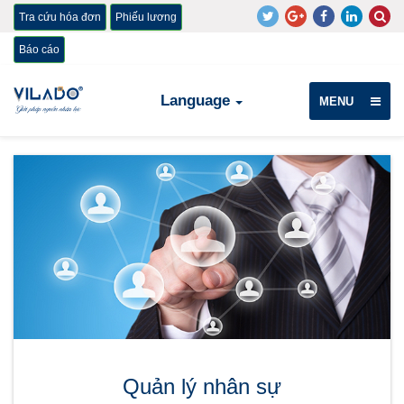
Tra cứu hóa đơn
Phiếu lương
Báo cáo
Language
MENU
Quản lý nhân sự