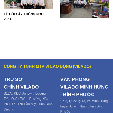
LỄ HỘI CÂY THÔNG NOEL
NGÀY HỘI VIỆC LÀM TẠI TÂY
Hội Ch
2023
NINH 2023
CÔNG TY TNHH MTV VÌ LAO ĐỘNG (VILADO)
TRỤ SỞ
VĂN PHÒNG
CHÍNH
VILADO
VILADO MINH HƯNG
B12
A,
KDC Unitown, Đường
- BÌNH PHƯỚC
Trần Quốc Toản,
Phường Hòa
Số 3, Quốc lộ 13, xã Minh Hưng,
Phú
,
Tp. Thủ Dầu Một,
Tỉnh Bình
huyện Chơn Thành, tỉnh Bình
Dương
Phước