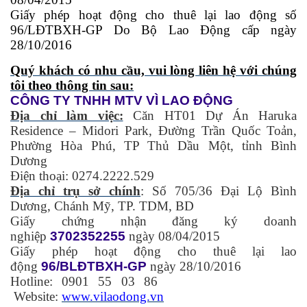
Giấy phép hoạt động cho thuê lại lao động số
96/LĐTBXH-GP Do Bộ Lao Động cấp ngày
28/10/2016
Quý khách có nhu cầu, vui lòng liên hệ với chúng
tôi theo thông tin sau:
C
ÔNG TY TNHH MTV VÌ LAO ĐỘNG
Địa chỉ làm việc:
Căn HT01 Dự Án Haruka
Residence – Midori Park, Đường Trần Quốc Toản,
Phường Hòa Phú, TP Thủ Dầu Một, tỉnh Bình
Dương
Điện thoại: 0274.2222.529
Địa chỉ trụ sở chính
: Số 705/36 Đại Lộ Bình
Dương, Chánh Mỹ, TP. TDM, BD
Giấy chứng nhận đăng ký doanh
nghiệp
3702352255
ngày 08/04/2015
Giấy phép hoạt động cho thuê lại lao
động
96/BLĐTBXH-GP
ngày 28/10/2016
Hotline: 0901 55 03 86
Website:
www.vilaodong.vn