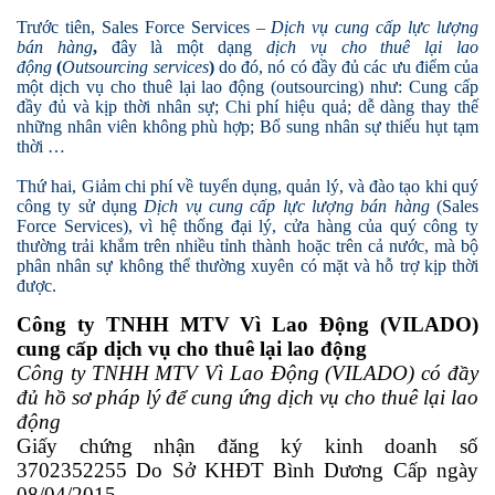
Trước tiên, Sales Force Services –
Dịch vụ cung cấp lực lượng
bán hàng
,
đây là một dạng
dịch vụ cho thuê lại lao
động
(
Outsourcing services
)
do đó, nó có đầy đủ các ưu điểm của
một dịch vụ cho thuê lại lao động (outsourcing) như: Cung cấp
đầy đủ và kịp thời nhân sự; Chi phí hiệu quả; dễ dàng thay thế
những nhân viên không phù hợp; Bổ sung nhân sự thiếu hụt tạm
thời …
Thứ hai, Giảm chi phí về tuyển dụng, quản lý, và đào tạo khi quý
công ty sử dụng
Dịch vụ cung cấp lực lượng bán hàng
(Sales
Force Services), vì hệ thống đại lý, cửa hàng của quý công ty
thường trải khắm trên nhiều tỉnh thành hoặc trên cả nước, mà bộ
phân nhân sự không thể thường xuyên có mặt và hỗ trợ kịp thời
được.
Công ty TNHH MTV Vì Lao Động (VILADO)
cung cấp dịch vụ cho thuê lại lao động
Công ty TNHH MTV Vì Lao Động (VILADO) có đầy
đủ hồ sơ pháp lý để cung ứng dịch vụ cho thuê lại lao
động
Giấy chứng nhận đăng ký kinh doanh số
3702352255 Do Sở KHĐT Bình Dương Cấp ngày
08/04/2015