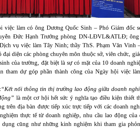
 việc làm có ông Dương Quốc Sinh – Phó Giám đốc s
yễn Đức Hạnh Trưởng phòng DN-LĐVL&ATLĐ; ông
ịch vụ việc làm Tây Ninh; thầy ThS. Phạm Văn Vinh –
ó đại diện các phòng chuyên môn thuộc sở, viên chức, gia
inh của trường, đặt biệt là sự có mặt của 10 doanh nghiê
àn tham dự góp phần thành công của Ngày hội việc la
:
“Kết nối thông tin thị trường lao động giữa doanh nghi
 động”
là một cơ hội hết sức ý nghĩa tạo điều kiện thiết t
g trên địa bàn được tiếp xúc trực tiếp với các doanh ngh
 nghiệm thực tế từ doanh nghiệp, nhu cầu lao động của
n dụng cũng như những kinh nghiệm khi tham gia phỏ