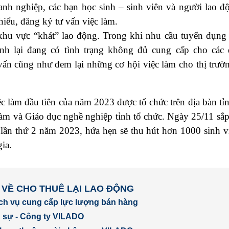
 nghiệp, các bạn học sinh – sinh viên và người lao đ
 hiểu, đăng ký tư vấn việc làm.
 vực “khát” lao động. Trong khi nhu cầu tuyển dụng
nh lại đang có tình trạng không đủ cung cấp cho các
 vấn cũng như đem lại những cơ hội việc làm cho thị trườ
làm đầu tiên của năm 2023 được tổ chức trên địa bàn tỉ
àm và Giáo dục nghề nghiệp tỉnh tổ chức. Ngày 25/11 sắp 
m lần thứ 2 năm 2023, hứa hẹn sẽ thu hút hơn 1000 sinh v
ia.
 VỀ CHO THUÊ LẠI LAO ĐỘNG
ịch vụ cung cấp lực lượng bán hàng
 sự - Công ty VILADO