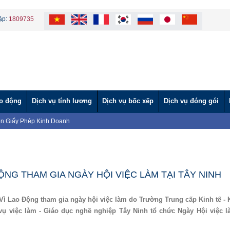
ập:
1809735
ao động
Dịch vụ tính lương
Dịch vụ bốc xếp
Dịch vụ đóng gói
n Giấy Phép Kinh Doanh
VÀ CÔNG TY TNHH MTV VÌ LAO ĐỘNG TẶNG BÁNH TRUNG THU CHO
tình" hỗ trợ nước ngọt cho người dân vùng hạn mặn.
ĐỘNG TƯ VẤN HƯỚNG NGHIỆP CHO BỘ ĐỘI XUẤT NGŨ 2024
ỘNG THAM DỰ HỘI NGHỊ ĐÁNH GIÁ TÌNH HÌNH THỰC HIỆN PHÁP LUẬT
NG THAM GIA NGÀY HỘI VIỆC LÀM TẠI TÂY NINH (Lần 2)
NG THAM GIA NGÀY HỘI VIỆC LÀM TẠI TÂY NINH
ỘNG THAM GIA NGÀY HỘI VIỆC LÀM TẠI TÂY NINH
ời lao động nước ngoài làm việc tại Việt Nam
 Uy Tín – Nhanh Chóng – Đúng Quy Định | Vì Lao Động
ì Lao Động tham gia ngày hội việc làm do Trường Trung cấp Kinh tế - 
Giáo dục và Đào tạo theo Báo cáo 219
vụ việc làm - Giáo dục nghề nghiệp Tây Ninh tổ chức Ngày Hội việc 