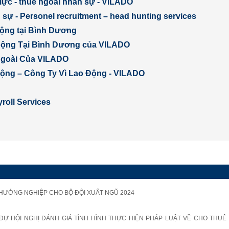
lực - thuê ngoài nhân sự - VILADO
sự - Personel recruitment – head hunting services
động tại Bình Dương
Động Tại Bình Dương của VILADO
Ngoài Của VILADO
 động – Công Ty Vì Lao Động - VILADO
roll Services
 HƯỚNG NGHIỆP CHO BỘ ĐỘI XUẤT NGŨ 2024
Ự HỘI NGHỊ ĐÁNH GIÁ TÌNH HÌNH THỰC HIỆN PHÁP LUẬT VỀ CHO THUÊ 