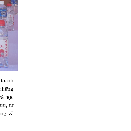
Doanh
 những
và học
ưu, tư
ăng và