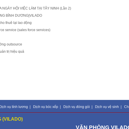
NGÀY HỘI VIỆC LÀM TẠI TÂY NINH (Lần 2)
ỘNG BÌNH DƯƠNG|VILADO
o thuê lại lao động
ce service (sales force services)
ướng outsource
ản trị hiệu quả
Dịch vụ tính lương
|
Dịch vụ bóc xếp
|
Dịch vụ đóng gói
|
Dịch vụ vệ sinh
|
Ch
 (VILADO)
VĂN PHÒNG VILADO