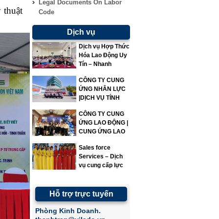
Legal Documents On Labor
 thuật
Code
Dịch vụ
Dịch vụ Hợp Thức
Hóa Lao Động Uy
Tín – Nhanh
Chóng – Đúng
CÔNG TY CUNG
Quy Định | Vì Lao
ỨNG NHÂN LỰC
Động
|DỊCH VỤ TÍNH
LƯƠNG|VILADO
CÔNG TY CUNG
ỨNG LAO ĐỘNG |
CUNG ỨNG LAO
ĐỘNG | VILADO
Sales force
Services – Dịch
vụ cung cấp lực
lượng bán hàng
Hỗ trợ trực tuyến
Phòng Kinh Doanh.