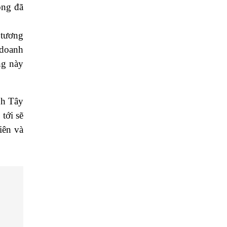
ộng đã
 tương
 doanh
ng này
nh Tây
tới sẽ
iên và