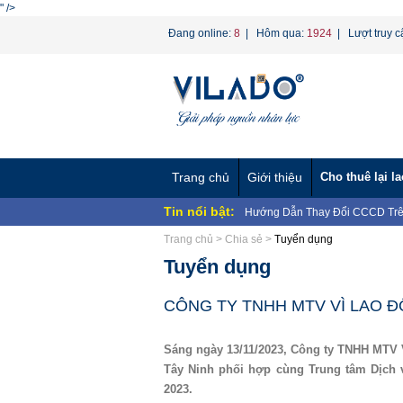
" />
Đang online:
8
| Hôm qua:
1924
| Lượt truy c
Trang chủ
Giới thiệu
Cho thuê lại l
Tin nổi bật:
Hướng Dẫn Thay Đổi CCCD Trê
BAN CHẤP HÀNH CÔNG ĐOÀN 
NHÂN...
Chương trình "Giọt nước nghĩa 
Trang chủ
>
Chia sẻ
>
Tuyển dụng
CÔNG TY TNHH MTV VÌ LAO 
Tuyển dụng
CÔNG TY TNHH MTV VÌ LAO Đ
VỀ...
CÔNG TY TNHH MTV VÌ LAO ĐỘ
CÔNG TY TNHH MTV VÌ LAO ĐỘ
CÔNG TY TNHH MTV VÌ LAO Đ
Nghị định 70/2023/NĐ-CP về ngư
Dịch vụ Hợp Thức Hóa Lao Động
Sáng ngày 13/11/2023, Công ty TNHH MTV V
Phương án tinh gọn bộ máy Bộ 
Tây Ninh phối hợp cùng Trung tâm Dịch 
2023.