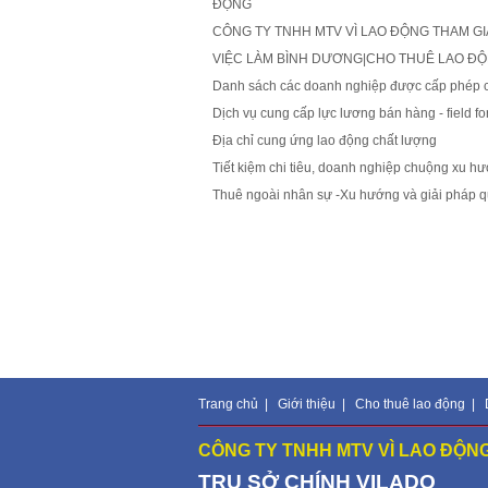
ĐỘNG
CÔNG TY TNHH MTV VÌ LAO ĐỘNG THAM GIA 
VIỆC LÀM BÌNH DƯƠNG|CHO THUÊ LAO Đ
Danh sách các doanh nghiệp được cấp phép ch
Dịch vụ cung cấp lực lương bán hàng - field for
Địa chỉ cung ứng lao động chất lượng
Tiết kiệm chi tiêu, doanh nghiệp chuộng xu h
Thuê ngoài nhân sự -Xu hướng và giải pháp qu
Trang chủ
|
Giới thiệu
|
Cho thuê lao động
|
CÔNG TY TNHH MTV VÌ LAO ĐỘNG
TRỤ SỞ CHÍNH
VILADO