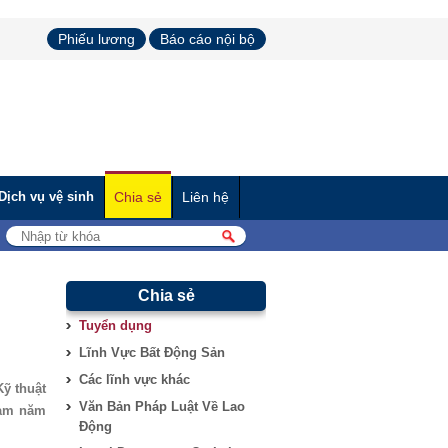
Phiếu lương
Báo cáo nội bộ
Dịch vụ vệ sinh
Chia sẻ
Liên hệ
Chia sẻ
Tuyển dụng
Lĩnh Vực Bất Động Sản
Các lĩnh vực khác
Kỹ thuật
Văn Bản Pháp Luật Về Lao
làm năm
Động