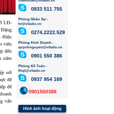
thanhtran@vilado.vn
0933 511 755
Phòng Nhân Sự -
ở LĐ-
hr@vilado.vn
 Đặng
0274.2222.529
 Hiệu
Phòng Kinh Doanh -
́o viên
quynhnguyen@vilado.vn
̣p đến
0901 550 386
̀m năm
Phòng Kế Toán -
Ktqt@vilado.vn
ệp với
0937 954 169
hực để
iệp để
0901550386
 doanh
ng vấn
Hình ảnh hoạt động