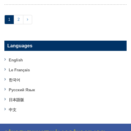
1
2
Languages
English
Le Français
한국어
Русский Язык
日本語版
中文