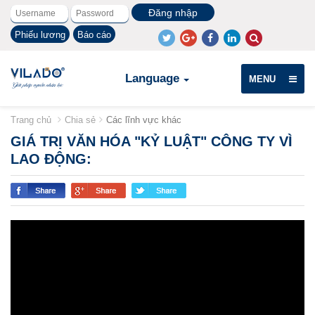
Phiếu lương
Báo cáo
Language
MENU
Trang chủ
Chia sẻ
Các lĩnh vực khác
GIÁ TRỊ VĂN HÓA "KỶ LUẬT" CÔNG TY VÌ
LAO ĐỘNG: