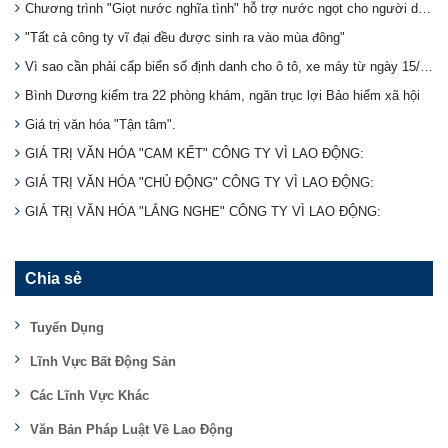
Chương trình "Giọt nước nghĩa tình" hỗ trợ nước ngọt cho người dân vùng hạn mặn.
"Tất cả công ty vĩ đại đều được sinh ra vào mùa đông"
Vì sao cần phải cấp biển số định danh cho ô tô, xe máy từ ngày 15/8?
Bình Dương kiểm tra 22 phòng khám, ngăn trục lợi Bảo hiểm xã hội
Giá trị văn hóa "Tận tâm".
GIÁ TRỊ VĂN HÓA "CAM KẾT" CÔNG TY VÌ LAO ĐỘNG:
GIÁ TRỊ VĂN HÓA "CHỦ ĐỘNG" CÔNG TY VÌ LAO ĐỘNG:
GIÁ TRỊ VĂN HÓA "LẮNG NGHE" CÔNG TY VÌ LAO ĐỘNG:
Chia sẻ
Tuyển Dụng
Lĩnh Vực Bất Động Sản
Các Lĩnh Vực Khác
Văn Bản Pháp Luật Về Lao Động