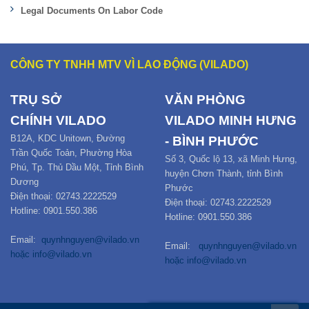
Legal Documents On Labor Code
CÔNG TY TNHH MTV VÌ LAO ĐỘNG (VILADO)
TRỤ SỞ
VĂN PHÒNG
CHÍNH
VILADO
VILADO MINH HƯNG
B12
A,
KDC Unitown, Đường
- BÌNH PHƯỚC
Trần Quốc Toản,
Phường Hòa
Số 3, Quốc lộ 13, xã Minh Hưng,
Phú
,
Tp. Thủ Dầu Một,
Tỉnh Bình
huyện Chơn Thành, tỉnh Bình
Dương
Phước
Điện thoại: 02743.2222529
Điện thoại: 02743.2222529
Hotline: 0901.550.386
Hotline: 0901.550.386
Email:
quynhnguyen@vilado.vn
Email:
quynhnguyen@vilado.vn
hoặc
info@vilado.vn
hoặc
info@vilado.vn