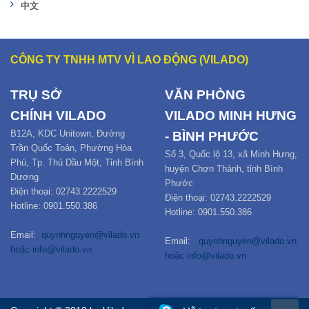
中文
CÔNG TY TNHH MTV VÌ LAO ĐỘNG (VILADO)
TRỤ SỞ
VĂN PHÒNG
CHÍNH
VILADO
VILADO MINH HƯNG
B12
A,
KDC Unitown, Đường
- BÌNH PHƯỚC
Trần Quốc Toản,
Phường Hòa
Số 3, Quốc lộ 13, xã Minh Hưng,
Phú
,
Tp. Thủ Dầu Một,
Tỉnh Bình
huyện Chơn Thành, tỉnh Bình
Dương
Phước
Điện thoại: 02743.2222529
Điện thoại: 02743.2222529
Hotline: 0901.550.386
Hotline: 0901.550.386
Email:
quynhnguyen@vilado.vn
Email:
quynhnguyen@vilado.vn
hoặc
info@vilado.vn
hoặc
info@vilado.vn