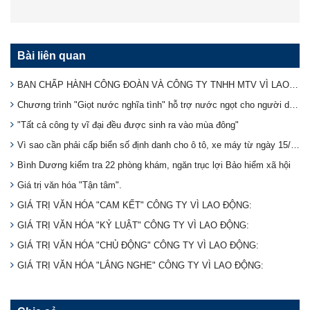
Bài liên quan
BAN CHẤP HÀNH CÔNG ĐOÀN VÀ CÔNG TY TNHH MTV VÌ LAO ĐỘNG TẶNG BÁNH TRUNG THU CHO NHÂN VIÊN DỊP TRUNG THU
Chương trình "Giọt nước nghĩa tình" hỗ trợ nước ngọt cho người dân vùng hạn mặn.
"Tất cả công ty vĩ đại đều được sinh ra vào mùa đông"
Vì sao cần phải cấp biển số định danh cho ô tô, xe máy từ ngày 15/8?
Bình Dương kiểm tra 22 phòng khám, ngăn trục lợi Bảo hiểm xã hội
Giá trị văn hóa "Tận tâm".
GIÁ TRỊ VĂN HÓA "CAM KẾT" CÔNG TY VÌ LAO ĐỘNG:
GIÁ TRỊ VĂN HÓA "KỶ LUẬT" CÔNG TY VÌ LAO ĐỘNG:
GIÁ TRỊ VĂN HÓA "CHỦ ĐỘNG" CÔNG TY VÌ LAO ĐỘNG:
GIÁ TRỊ VĂN HÓA "LẮNG NGHE" CÔNG TY VÌ LAO ĐỘNG: