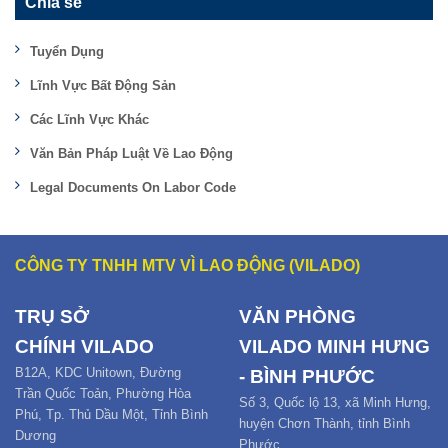
Chia sẻ
Tuyển Dụng
Lĩnh Vực Bất Động Sản
Các Lĩnh Vực Khác
Văn Bản Pháp Luật Về Lao Động
Legal Documents On Labor Code
CÔNG TY TNHH MTV VÌ LAO ĐỘNG (VILADO)
TRỤ SỞ
VĂN PHÒNG
CHÍNH
VILADO
VILADO MINH HƯNG
B12
A,
KDC Unitown, Đường
- BÌNH PHƯỚC
Trần Quốc Toản,
Phường Hòa
Số 3, Quốc lộ 13, xã Minh Hưng,
Phú
,
Tp. Thủ Dầu Một,
Tỉnh Bình
huyện Chơn Thành, tỉnh Bình
Dương
Phước