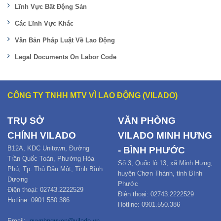
Lĩnh Vực Bất Động Sản
Các Lĩnh Vực Khác
Văn Bản Pháp Luật Về Lao Động
Legal Documents On Labor Code
CÔNG TY TNHH MTV VÌ LAO ĐỘNG (VILADO)
TRỤ SỞ
VĂN PHÒNG
CHÍNH
VILADO
VILADO MINH HƯNG
B12
A,
KDC Unitown, Đường
- BÌNH PHƯỚC
Trần Quốc Toản,
Phường Hòa
Số 3, Quốc lộ 13, xã Minh Hưng,
Phú
,
Tp. Thủ Dầu Một,
Tỉnh Bình
huyện Chơn Thành, tỉnh Bình
Dương
Phước
Điện thoại: 02743.2222529
Điện thoại: 02743.2222529
Hotline: 0901.550.386
Hotline: 0901.550.386
Email:
quynhnguyen@vilado.vn