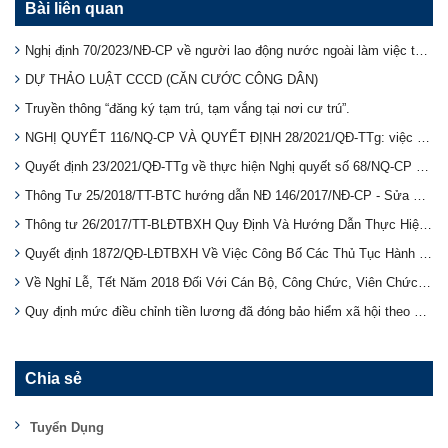
Bài liên quan
Nghị định 70/2023/NĐ-CP về người lao động nước ngoài làm việc tại Việt Nam
DỰ THẢO LUẬT CCCD (CĂN CƯỚC CÔNG DÂN)
Truyền thông “đăng ký tạm trú, tạm vắng tại nơi cư trú”.
NGHỊ QUYẾT 116/NQ-CP VÀ QUYẾT ĐỊNH 28/2021/QĐ-TTg: việc thực hiện chính sách hỗ trợ người lao động và người sử dụng lao động bị ảnh hưởng bởi đại dịch COVID-19 từ Quỹ bảo hiểm thất nghiệp.
Quyết định 23/2021/QĐ-TTg về thực hiện Nghị quyết số 68/NQ-CP chính sách hỗ trợ NLĐ và người SDLĐ gặp khó khăn do đại dịch COVID-19
Thông Tư 25/2018/TT-BTC hướng dẫn NĐ 146/2017/NĐ-CP - Sửa Đổi, Bổ Sung Một Số Điều Của Thông Tư Số 78/2014/Tt Về Thuế Thu Nhập Cá Nhân
Thông tư 26/2017/TT-BLĐTBXH Quy Định Và Hướng Dẫn Thực Hiện Chế Độ Bảo Hiểm Tai Nạn Lao Động, Bệnh Nghề Nghiệp Bắt Buộc
Quyết định 1872/QĐ-LĐTBXH Về Việc Công Bố Các Thủ Tục Hành Chính Thuộc Phạm Vi Chức Năng Quản Lý Nhà Nước Của Bộ Lao Động - Thương Binh Và Xã Hội
Về Nghỉ Lễ, Tết Năm 2018 Đối Với Cán Bộ, Công Chức, Viên Chức Và Người Lao Động Của Các Cơ Quan Hành Chính, Sự Nghiệp, Tổ Chức Chính Trị, Tổ Chức Chính Trị - Xã Hội theo thông báo số Số: 5427/TB-LĐTBX
Quy định mức điều chỉnh tiền lương đã đóng bảo hiểm xã hội theo 32/2017/TT-BLĐTBXH
Chia sẻ
Tuyển Dụng