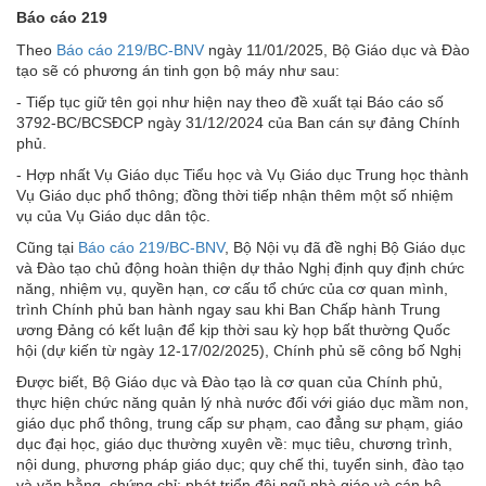
Báo cáo 219
Theo
Báo cáo 219/BC-BNV
ngày 11/01/2025, Bộ Giáo dục và Đào
tạo sẽ có phương án tinh gọn bộ máy như sau:
- Tiếp tục giữ tên gọi như hiện nay theo đề xuất tại Báo cáo số
3792-BC/BCSĐCP ngày 31/12/2024 của Ban cán sự đảng Chính
phủ.
- Hợp nhất Vụ Giáo dục Tiểu học và Vụ Giáo dục Trung học thành
Vụ Giáo dục phổ thông; đồng thời tiếp nhận thêm một số nhiệm
vụ của Vụ Giáo dục dân tộc.
Cũng tại
Báo cáo 219/BC-BNV
, Bộ Nội vụ đã đề nghị Bộ Giáo dục
và Đào tạo chủ động hoàn thiện dự thảo Nghị định quy định chức
năng, nhiệm vụ, quyền hạn, cơ cấu tổ chức của cơ quan mình,
trình Chính phủ ban hành ngay sau khi Ban Chấp hành Trung
ương Đảng có kết luận để kịp thời sau kỳ họp bất thường Quốc
hội (dự kiến từ ngày 12-17/02/2025), Chính phủ sẽ công bố Nghị
Được biết, Bộ Giáo dục và Đào tạo là cơ quan của Chính phủ,
thực hiện chức năng quản lý nhà nước đối với giáo dục mầm non,
giáo dục phổ thông, trung cấp sư phạm, cao đẳng sư phạm, giáo
dục đại học, giáo dục thường xuyên về: mục tiêu, chương trình,
nội dung, phương pháp giáo dục; quy chế thi, tuyển sinh, đào tạo
và văn bằng, chứng chỉ; phát triển đội ngũ nhà giáo và cán bộ