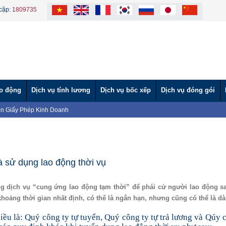
cập:
1809735
ao động
Dịch vụ tính lương
Dịch vụ bốc xếp
Dịch vụ đóng gói
n Giấy Phép Kinh Doanh
VÀ CÔNG TY TNHH MTV VÌ LAO ĐỘNG TẶNG BÁNH TRUNG THU CHO
tình" hỗ trợ nước ngọt cho người dân vùng hạn mặn.
ĐỘNG TƯ VẤN HƯỚNG NGHIỆP CHO BỘ ĐỘI XUẤT NGŨ 2024
ỘNG THAM DỰ HỘI NGHỊ ĐÁNH GIÁ TÌNH HÌNH THỰC HIỆN PHÁP LUẬT
NG THAM GIA NGÀY HỘI VIỆC LÀM TẠI TÂY NINH (Lần 2)
và sử dụng lao động thời vụ
NG THAM GIA NGÀY HỘI VIỆC LÀM TẠI TÂY NINH
ời lao động nước ngoài làm việc tại Việt Nam
ụng dịch vụ “cung ứng lao động tạm thời” để phái cử người lao động s
 Uy Tín – Nhanh Chóng – Đúng Quy Định | Vì Lao Động
khoảng thời gian nhất định, có thể là ngắn hạn, nhưng cũng có thể là dà
Giáo dục và Đào tạo theo Báo cáo 219
ều là: Quý công ty tự tuyển, Quý công ty tự trả lương và Qúy 