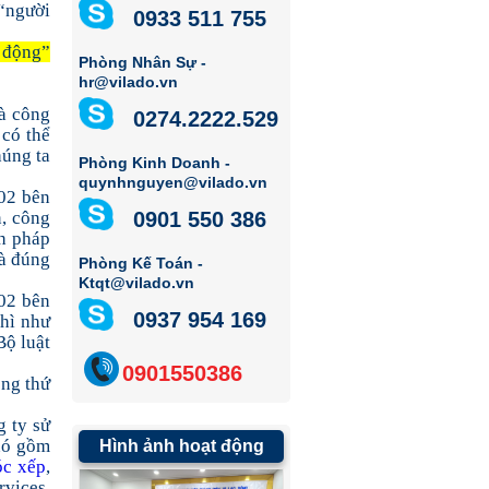
 “người
0933 511 755
o động”
Phòng Nhân Sự -
hr@vilado.vn
là công
0274.2222.529
 có thể
húng ta
Phòng Kinh Doanh -
quynhnguyen@vilado.vn
 02 bên
n, công
0901 550 386
nh pháp
là đúng
Phòng Kế Toán -
Ktqt@vilado.vn
 02 bên
0937 954 169
thì như
Bộ luật
0901550386
ồng thứ
g ty sử
 nó gồm
Hình ảnh hoạt động
óc xếp
,
rvices,