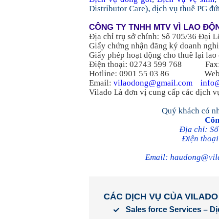
Distributor Care), dịch vụ thuê PG đứ
CÔNG TY TNHH MTV VÌ LAO ĐỘ
Địa chỉ trụ sở chính: Số 705/36 Đại
Giấy chứng nhận đăng ký doanh ngh
Giấy phép hoạt động cho thuê lại la
Điện thoại: 02743 599 768 
Hotline: 0901 55 03 86 Webs
Email:
vilaodong@gmail.com
info
Vilado Là đơn vị cung cấp các dịch v
Quý khách có nhu
Côn
Địa chỉ: S
Điện thoạ
Email:
haudong@vil
CÁC DỊCH VỤ CỦA VILADO
Sales force Services – D