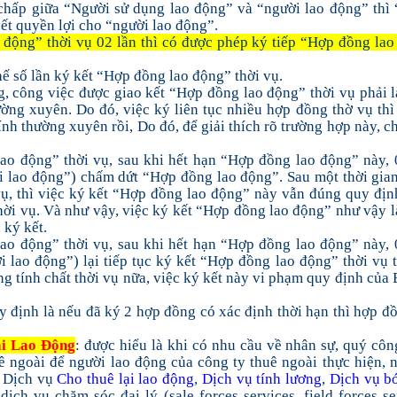
 chấp giữa “Người sử dụng lao động” và “người lao động” thì
yết quyền lợi cho “người lao động”.
động” thời vụ 02 lần thì có được phép ký tiếp “Hợp đồng la
ế số lần ký kết “Hợp đồng lao động” thời vụ.
g, công việc được giao kết “Hợp đồng lao động” thời vụ phải 
ường xuyên. Do đó, việc ký liên tục nhiều hợp đồng thờ vụ thì
nh thường xuyên rồi, Do đó, để giải thích rõ trường hợp này, c
ao động” thời vụ, sau khi hết hạn “Hợp đồng lao động” này,
 lao động”) chấm dứt “Hợp đồng lao động”. Sau một thời gia
vụ, thì việc ký kết “Hợp đồng lao động” này vẫn đúng quy đị
thời vụ. Và như vậy, việc ký kết “Hợp đồng lao động” như vậy 
 ký kết.
ao động” thời vụ, sau khi hết hạn “Hợp đồng lao động” này,
 lao động”) lại tiếp tục ký kết “Hợp đồng lao động” thời vụ 
g tính chất thời vụ nữa, việc ký kết này vi phạm quy định của 
y định là nếu đã ký 2 hợp đồng có xác định thời hạn thì hợp đ
ại Lao Động
: được hiểu là khi có nhu cầu về nhân sự, quý côn
 ngoài để người lao động của công ty thuê ngoài thực hiện,
ư Dịch vụ
Cho thuê lại lao động
,
Dịch vụ tính lương
,
Dịch vụ b
 dịch vụ chăm sóc đại lý (sale forces services, field forces se