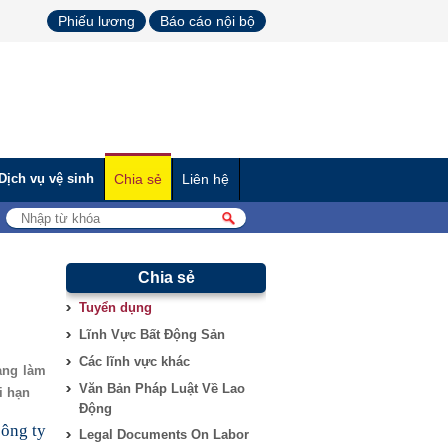
Phiếu lương
Báo cáo nội bộ
Dịch vụ vệ sinh
Chia sẻ
Liên hệ
Chia sẻ
Tuyển dụng
Lĩnh Vực Bất Động Sản
Các lĩnh vực khác
ang làm
Văn Bản Pháp Luật Về Lao
i hạn
Động
công ty
Legal Documents On Labor