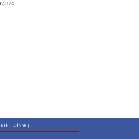
LẠI LAO
ia sẻ
|
Liên hệ
|