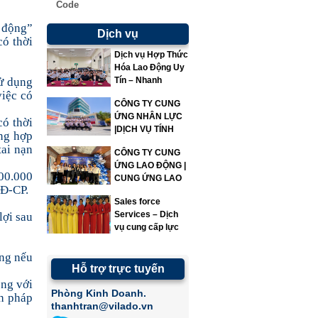
Code
o động”
Dịch vụ
có thời
Dịch vụ Hợp Thức
Hóa Lao Động Uy
sử dụng
Tín – Nhanh
Chóng – Đúng
việc có
CÔNG TY CUNG
Quy Định | Vì Lao
ỨNG NHÂN LỰC
Động
có thời
|DỊCH VỤ TÍNH
ờng hợp
LƯƠNG|VILADO
tai nạn
CÔNG TY CUNG
ỨNG LAO ĐỘNG |
000.000
CUNG ỨNG LAO
NĐ-CP.
ĐỘNG | VILADO
Sales force
Services – Dịch
lợi sau
vụ cung cấp lực
lượng bán hàng
ng nếu
Hỗ trợ trực tuyến
êng với
Phòng Kinh Doanh.
nh pháp
thanhtran@vilado.vn