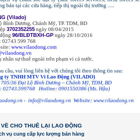
ng bán tại các cửa hàng, tiếp thị ngoài thị trường ….
NG
(Vilado)
 Lộ Bình Dương, Chánh Mỹ, TP. TDM, BD
3702352255
iệp
ngày 08/04/2015
96/BLĐTBXH-GP
o động
ngày 28/10/2016
Fax: 02743 599 768
ite:
www.vilaodong.com
@vilaodong.vn
ụ nhân sự thuê ngoài trên phạm vi cả nước.
 cầu, vui lòng liên hệ với chúng tôi theo thông tin sau:
g ty TNHH MTV Vì Lao Động (VILADO)
ố 705/36 Đại Lộ Bình Dương – Chánh Mỹ, TDM, BD
i: 02743.599768 Hotline: 0901550386 (Ms. Hậu)
aodong.vn
-
info@vilaodong.vn
Website:
www.vilaodong.vn
 VỀ CHO THUÊ LẠI LAO ĐỘNG
ịch vụ cung cấp lực lượng bán hàng