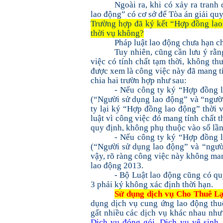
Ngoài ra, khi có xảy ra tranh
lao động” có cơ sở để Tòa án giải qu
Trường hợp đã ký kết “Hợp đồng lao 
thời vụ không?
Pháp luật lao động chưa hạn ch
Tuy nhiên, cũng cần lưu ý rằn
việc có tính chất tạm thời, không th
được xem là công việc này đã mang tí
chia hai trườn hợp như sau:
- Nếu công ty ký “Hợp đồng l
(“Người sử dụng lao động” và “người
ty lại ký “Hợp đồng lao động” thời 
luật vì công việc đó mang tính chất 
quy định, không phụ thuộc vào số lần
- Nếu công ty ký “Hợp đồng l
(“Người sử dụng lao động” và “người
vậy, rõ ràng công việc này không man
lao động 2013.
- Bộ Luật lao động cũng có qu
3 phải ký không xác định thời hạn.
Sử dụng dịch vụ Cho Thuê L
dụng dịch vụ cung ứng lao động thuê
gất nhiều các dịch vụ khác nhau nh
Dịch vụ đóng gói
,
Dịch vụ vệ sinh
,