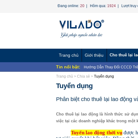
Đang online:
20
| Hôm qua:
1924
| Lượt truy 
Trang chủ
Giới thiệu
Cho thuê lại l
Tin nổi bật:
Hướng Dẫn Thay Đổi CCCD Trê
BAN CHẤP HÀNH CÔNG ĐOÀN 
Trang chủ
>
Chia sẻ
>
Tuyển dụng
NHÂN...
Chương trình "Giọt nước nghĩa 
Tuyển dụng
CÔNG TY TNHH MTV VÌ LAO 
CÔNG TY TNHH MTV VÌ LAO Đ
VỀ...
CÔNG TY TNHH MTV VÌ LAO ĐỘ
Phân biệt cho thuê lại lao động 
CÔNG TY TNHH MTV VÌ LAO ĐỘ
Nghị định 70/2023/NĐ-CP về ngư
Cho thuê lại lao động là hình thức sử d
Dịch vụ Hợp Thức Hóa Lao Động
việc tại các doanh nghiệp khác trong một 
Phương án tinh gọn bộ máy Bộ 
Tuyển lao động thời vụ
được hi