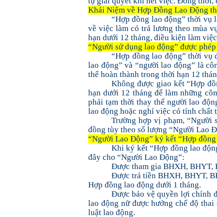
tự giải quyết khi hết việc. Đồng thời
Khái Niệm về Hợp Đồng Lao Động th
“Hợp đồng lao động” thời vụ 
về việc làm có trả lương theo mùa v
hạn dưới 12 tháng, điều kiện làm việ
“Người sử dụng lao động” được phép 
“Hợp đồng lao động” thời vụ đ
lao động” và “người lao động” là côn
thể hoàn thành trong thời hạn 12 thán
Không được giao kết “Hợp đồn
hạn dưới 12 tháng để làm những công
phải tạm thời thay thế người lao độn
lao động hoặc nghỉ việc có tính chất 
Trường hợp vị phạm, “Người s
đồng tùy theo số lượng “Người Lao 
“Người Lao Động” ký kết “Hợp đồng l
Khi ký kết “Hợp đồng lao động
đây cho “Người Lao Động”:
Được tham gia BHXH, BHYT, BH
Được trả tiền BHXH, BHYT, B
Hợp đồng lao động dưới 1 tháng.
Được bảo vệ quyền lợi chính đ
lao động nữ được hưởng chế độ thai 
luật lao động.