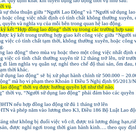
, các quy định khác khi tuyển dụng lao động thời vụ như sau:
ời vụ
.
là sự thỏa thuận giữa “Người Lao Động” và “Người sử dụng la
ụ hoặc công việc nhất định có tính chất không thường xuyên, 
c, quyền và nghĩa vụ của mỗi bên trong quan hệ lao động.
ký kết “Hợp đồng lao động” thời vụ trong các trường hợp sau:
ược ký kết trong trường hợp giao kết công việc giữa “Người 
g việc có tính chất tạm thời, không thường xuyên, hoặc công 
g.
g lao động” theo mùa vụ hoặc theo một công việc nhất định 
 việc có tính chất thường xuyên từ 12 tháng trở lên, trừ trư
g đi làm nghĩa vụ quân sự, nghỉ theo chế độ thai sản, ốm đau, 
tạm thời khác.
ử dụng lao động” sẽ bị xử phạt hành chính từ 500.000 – 20.
Động” mà họ vi phạm theo Khoản 1 Điều 5 Nghị định 95/2013/
ao động” thời vụ được hưởng quyền lợi như thế nào.
” thời vụ, “Người sử dụng lao động” phải đảm bảo các quyền 
TN nếu hợp đồng lao động từ đủ 1 tháng trở lên
HTN và phép năm vào lương theo K3, Điều 186 Bộ Luật Lao độ
áng như không bị đuổi việc vô cớ, được trả lương đúng hạn,ri
sản, được nghỉ ngơi trong thời gian hành kinh…. theo quy đị