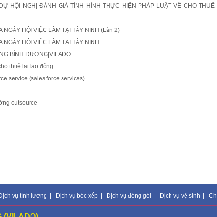
Ự HỘI NGHỊ ĐÁNH GIÁ TÌNH HÌNH THỰC HIỆN PHÁP LUẬT VỀ CHO THUÊ 
NGÀY HỘI VIỆC LÀM TẠI TÂY NINH (Lần 2)
 NGÀY HỘI VIỆC LÀM TẠI TÂY NINH
ỘNG BÌNH DƯƠNG|VILADO
o thuê lại lao động
ce service (sales force services)
ướng outsource
Dịch vụ tính lương
|
Dịch vụ bóc xếp
|
Dịch vụ đóng gói
|
Dịch vụ vệ sinh
|
Ch
 (VILADO)