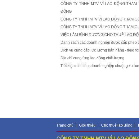
CÔNG TY TNHH MTV VÌ LAO ĐỘNG THAM D
ĐỘNG
CÔNG TY TNHH MTV VÌ LAO ĐỘNG THAM GIA 
CÔNG TY TNHH MTV VÌ LAO ĐỘNG THAM GIA
VIỆC LÀM BÌNH DƯƠNG|CHO THUÊ LAO Đ
Danh sách các doanh nghiệp được cấp phép ch
Dịch vụ cung cấp lực lương bán hàng - field for
Địa chỉ cung ứng lao động chất lượng
Tiết kiệm chi tiêu, doanh nghiệp chuộng xu h
Trang chủ
|
Giới thiệu
|
Cho thuê lao động
|
CÔNG TY TNHH MTV VÌ LAO ĐỘNG