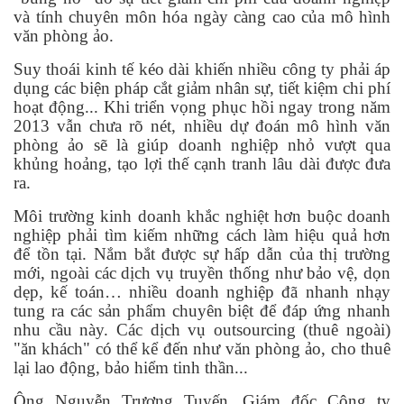
và tính chuyên môn hóa ngày càng cao của mô hình
văn phòng ảo.
Suy thoái kinh tế kéo dài khiến nhiều công ty phải áp
dụng các biện pháp cắt giảm nhân sự, tiết kiệm chi phí
hoạt động... Khi triển vọng phục hồi ngay trong năm
2013 vẫn chưa rõ nét, nhiều dự đoán mô hình văn
phòng ảo sẽ là giúp doanh nghiệp nhỏ vượt qua
khủng hoảng, tạo lợi thế cạnh tranh lâu dài được đưa
ra.
Môi trường kinh doanh khắc nghiệt hơn buộc doanh
nghiệp phải tìm kiếm những cách làm hiệu quả hơn
để tồn tại. Nắm bắt được sự hấp dẫn của thị trường
mới, ngoài các dịch vụ truyền thống như bảo vệ, dọn
dẹp, kế toán… nhiều doanh nghiệp đã nhanh nhạy
tung ra các sản phẩm chuyên biệt để đáp ứng nhanh
nhu cầu này. Các dịch vụ outsourcing (thuê ngoài)
"ăn khách" có thể kể đến như văn phòng ảo, cho thuê
lại lao động, bảo hiểm tinh thần...
Ông Nguyễn Trương Tuyến, Giám đốc Công ty