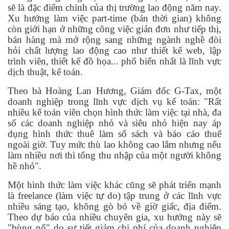
sẽ là đặc điểm chính của thị trường lao động năm nay.
Xu hướng làm việc part-time (bán thời gian) không
còn giới hạn ở những công việc giản đơn như tiếp thị,
bán hàng mà mở rộng sang những ngành nghề đòi
hỏi chất lượng lao động cao như thiết kế web, lập
trình viên, thiết kế đồ họa... phổ biến nhất là lĩnh vực
dịch thuật, kế toán.
Theo bà Hoàng Lan Hương, Giám đốc G-Tax, một
doanh nghiệp trong lĩnh vực dịch vụ kế toán: "Rất
nhiều kế toán viên chọn hình thức làm việc tại nhà, đa
số các doanh nghiệp nhỏ và siêu nhỏ hiện nay áp
dụng hình thức thuê làm sổ sách và báo cáo thuế
ngoài giờ. Tuy mức thù lao không cao lắm nhưng nếu
làm nhiều nơi thì tổng thu nhập của một người không
hề nhỏ".
Một hình thức làm việc khác cũng sẽ phát triển mạnh
là freelance (làm việc tự do) tập trung ở các lĩnh vực
nhiều sáng tạo, không gò bó về giờ giấc, địa điểm.
Theo dự báo của nhiều chuyên gia, xu hướng này sẽ
"bùng nổ" do sự tiết giảm chi phí của doanh nghiệp