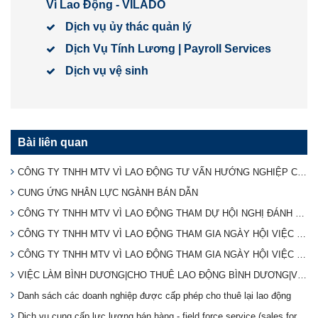
Vì Lao Động - VILADO
Dịch vụ ủy thác quản lý
Dịch Vụ Tính Lương | Payroll Services
Dịch vụ vệ sinh
Bài liên quan
CÔNG TY TNHH MTV VÌ LAO ĐỘNG TƯ VẤN HƯỚNG NGHIỆP CHO BỘ ĐỘI XUẤT NGŨ 2024
CUNG ỨNG NHÂN LỰC NGÀNH BÁN DẪN
CÔNG TY TNHH MTV VÌ LAO ĐỘNG THAM DỰ HỘI NGHỊ ĐÁNH GIÁ TÌNH HÌNH THỰC HIỆN PHÁP LUẬT VỀ CHO THUÊ LẠI LAO ĐỘNG
CÔNG TY TNHH MTV VÌ LAO ĐỘNG THAM GIA NGÀY HỘI VIỆC LÀM TẠI TÂY NINH (Lần 2)
CÔNG TY TNHH MTV VÌ LAO ĐỘNG THAM GIA NGÀY HỘI VIỆC LÀM TẠI TÂY NINH
VIỆC LÀM BÌNH DƯƠNG|CHO THUÊ LAO ĐỘNG BÌNH DƯƠNG|VILADO
Danh sách các doanh nghiệp được cấp phép cho thuê lại lao động
Dịch vụ cung cấp lực lương bán hàng - field force service (sales force services)