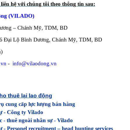
iên hệ với chúng tôi theo thông tin sau:
ộng (VILADO)
 Dương – Chánh Mỹ, TDM, BD
6 Đại Lộ Bình Dương, Chánh Mỹ, TDM, BD
h)
.vn
-
info@vilaodong.vn
ho thuê lại lao động
 vụ cung cấp lực lượng bán hàng
ự - Công ty Vilado
 - thuê ngoài nhân sự - Vilado
 - Personel recruitment – head hunting services