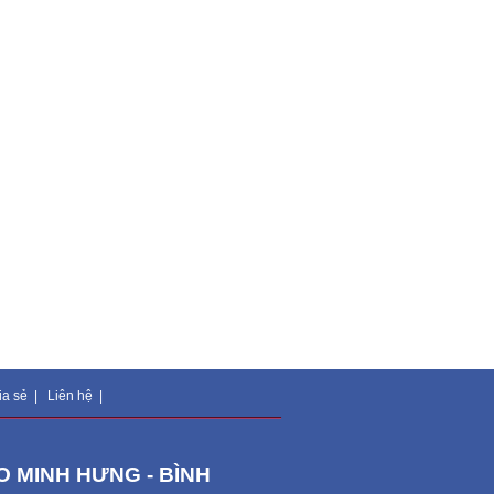
ia sẻ
|
Liên hệ
|
 MINH HƯNG - BÌNH