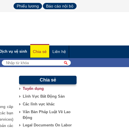
Phiếu lương
Báo cáo nội bộ
Dịch vụ vệ sinh
Chia sẻ
Liên hệ
Chia sẻ
Tuyển dụng
Lĩnh Vực Bất Động Sản
Các lĩnh vực khác
ung cấp
Văn Bản Pháp Luật Về Lao
các bạn
Động
ervices)
Legal Documents On Labor
bán các