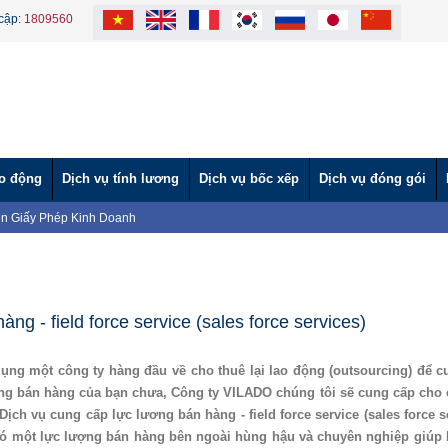
cập:
1809560
ao động
Dịch vụ tính lương
Dịch vụ bốc xếp
Dịch vụ đóng gói
n Giấy Phép Kinh Doanh
VÀ CÔNG TY TNHH MTV VÌ LAO ĐỘNG TẶNG BÁNH TRUNG THU CHO
tình" hỗ trợ nước ngọt cho người dân vùng hạn mặn.
ĐỘNG TƯ VẤN HƯỚNG NGHIỆP CHO BỘ ĐỘI XUẤT NGŨ 2024
ỘNG THAM DỰ HỘI NGHỊ ĐÁNH GIÁ TÌNH HÌNH THỰC HIỆN PHÁP LUẬT
NG THAM GIA NGÀY HỘI VIỆC LÀM TẠI TÂY NINH (Lần 2)
ng - field force service (sales force services)
NG THAM GIA NGÀY HỘI VIỆC LÀM TẠI TÂY NINH
ời lao động nước ngoài làm việc tại Việt Nam
ụng một công ty hàng đầu về cho thuê lại lao động (outsourcing) để c
 Uy Tín – Nhanh Chóng – Đúng Quy Định | Vì Lao Động
ơng bán hàng của bạn chưa, Công ty VILADO chúng tôi sẽ cung cấp cho 
Giáo dục và Đào tạo theo Báo cáo 219
ịch vụ cung cấp lực lương bán hàng - field force service (sales force s
 có một lực lượng bán hàng bên ngoài hùng hậu và chuyên nghiệp giúp 