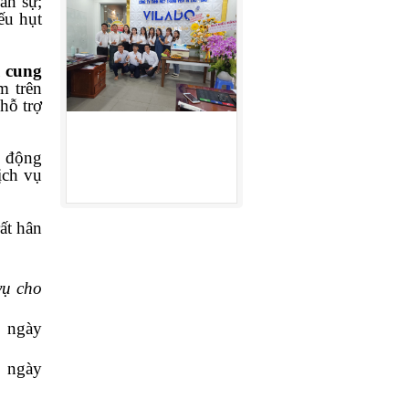
ân sự;
ếu hụt
ụ cung
m trên
hỗ trợ
 động
ịch vụ
ất hân
vụ cho
 ngày
 ngày