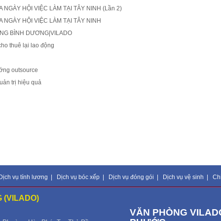
NGÀY HỘI VIỆC LÀM TẠI TÂY NINH (Lần 2)
 NGÀY HỘI VIỆC LÀM TẠI TÂY NINH
ỘNG BÌNH DƯƠNG|VILADO
o thuê lại lao động
ướng outsource
ản trị hiệu quả
Dịch vụ tính lương
|
Dịch vụ bóc xếp
|
Dịch vụ đóng gói
|
Dịch vụ vệ sinh
|
Ch
 (VILADO)
VĂN PHÒNG VILADO