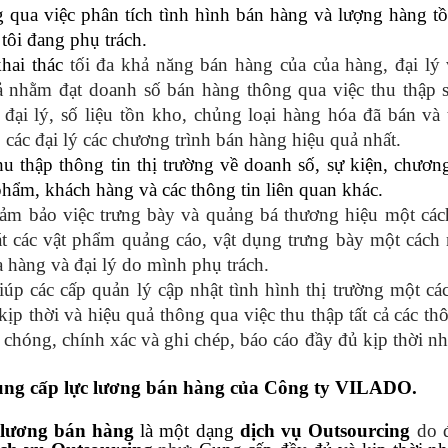
 qua việc phân tích tình hình bán hàng và lượng hàng t
tôi đang phụ trách.
hai thác
tối đa khả năng bán hàng của của hàng, đại lý v
 nhằm đạt doanh số bán hàng thông qua việc thu thập s
 đại lý, số liệu tồn kho, chủng loại hàng hóa đã bán và 
 các đại lý các chương trình bán hàng hiệu quả nhất.
thập thông tin thị trường về doanh số, sự kiện, chương
phẩm, khách hàng và các thông tin liên quan khác.
ảm bảo việc trưng bày và quảng bá thương hiệu một các
át các vật phẩm quảng cáo, vật dụng trưng bày một cách
ửa hàng và đại lý do mình phụ trách.
iúp các cấp quản lý cập nhật tình hình thị trường một cá
ịp thời và hiệu quả thông qua việc thu thập tất cả các th
h chóng, chính xác và ghi chép, báo cáo đầy đủ kịp thời nh
cung cấp lực lương bán hàng của Công ty VILADO.
c lương bán hàng
là một dạng
dịch vụ Outsourcing
do 