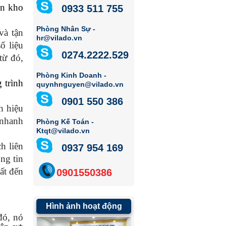
ồn kho
0933 511 755
Phòng Nhân Sự -
à tận
hr@vilado.vn
ố liệu
0274.2222.529
từ đó,
Phòng Kinh Doanh -
 trình
quynhnguyen@vilado.vn
0901 550 386
h hiệu
 nhanh
Phòng Kế Toán -
Ktqt@vilado.vn
ch liên
0937 954 169
ông tin
ất đến
0901550386
Hình ảnh hoạt động
đó, nó