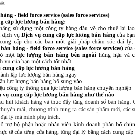
ất.
ng - field force service (sales force services)
ng cấp lực lương bán hàng:
năng sử dụng một công ty hàng đầu về cho thuê lại la
n dịch vụ
Dịch vụ cung cấp lực lương bán hàng
của bạn
ung cấp cho các bạn một giải pháp chăm sóc đại lý,
án hàng - field force service (sales force services)
của
 có một
lực lượng bán hàng
bên ngoài
hùng hậu và c
ch vụ của bạn một cách tốt nhất.
ụ cung cấp lực lương bán hàng
hành lập lực lượng bán hàng ngay
cần lực lượng bán hàng bổ sung vào
iệu công ty thông qua lực lượng bán hàng chuyên nghiệp
vụ cung cấp lực lương bán hàng như thế nào
hu hút khách hàng và thúc đẩy tăng doanh số bán hàng.
h khuyến mãi, chương trình tung ra các sản phẩm mới, các s
đại lý mà mình phụ trách.
trợ bộ phận hoặc nhân viên kinh doanh phân bổ chủn
hực tế của từng cửa hàng, từng đại lý bằng cách cung cấp