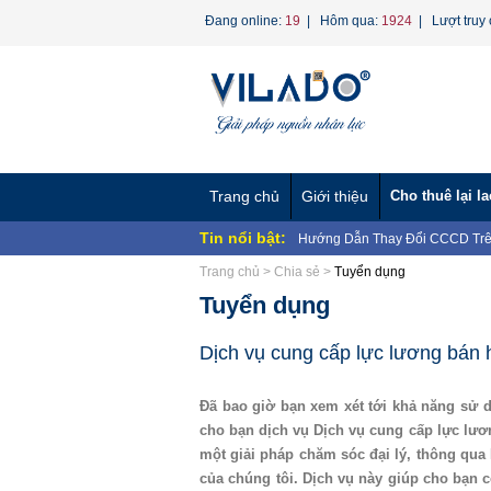
Đang online:
19
| Hôm qua:
1924
| Lượt truy 
Trang chủ
Giới thiệu
Cho thuê lại l
Tin nổi bật:
Hướng Dẫn Thay Đổi CCCD Trê
BAN CHẤP HÀNH CÔNG ĐOÀN 
Trang chủ
>
Chia sẻ
>
Tuyển dụng
NHÂN...
Chương trình "Giọt nước nghĩa 
Tuyển dụng
CÔNG TY TNHH MTV VÌ LAO 
CÔNG TY TNHH MTV VÌ LAO Đ
VỀ...
CÔNG TY TNHH MTV VÌ LAO ĐỘ
Dịch vụ cung cấp lực lương bán hà
CÔNG TY TNHH MTV VÌ LAO ĐỘ
Nghị định 70/2023/NĐ-CP về ngư
Đã bao giờ bạn xem xét tới khả năng sử d
Dịch vụ Hợp Thức Hóa Lao Động
cho bạn dịch vụ Dịch vụ cung cấp lực lư
Phương án tinh gọn bộ máy Bộ 
một giải pháp chăm sóc đại lý, thông qua D
của chúng tôi. Dịch vụ này giúp cho bạn