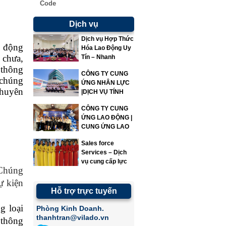
Code
Dịch vụ
Dịch vụ Hợp Thức
o động
Hóa Lao Động Uy
 chưa,
Tín – Nhanh
Chóng – Đúng
 thông
CÔNG TY CUNG
Quy Định | Vì Lao
 chúng
ỨNG NHÂN LỰC
Động
huyên
|DỊCH VỤ TÍNH
LƯƠNG|VILADO
CÔNG TY CUNG
ỨNG LAO ĐỘNG |
CUNG ỨNG LAO
ĐỘNG | VILADO
Sales force
Services – Dịch
vụ cung cấp lực
 Chúng
lượng bán hàng
ự kiện
Hỗ trợ trực tuyến
g loại
Phòng Kinh Doanh.
thanhtran@vilado.vn
 thông