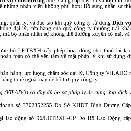
ịch vụ Outsourcing
như:
Cung cấp đầy đủ và kịp thời nh
thế những nhân viên không phù hợp; Bổ sung nhân sự thi
ụng, quản lý, và đào tạo khi quý công ty sử dụng
Dịch v
thống đại lý, cửa hàng của quý công ty thường trải khắ
ớc, mà bộ phân nhân sự không thể thường xuyên có mặt và 
ợc bộ LĐTBXH cấp phép hoạt động cho thuê lại lao
n hoàn toàn có thể yên tâm về mặt pháp lý khi sử dụng d
 bán hàng, lực lượng chăm sóc đại lý, Công ty VILADO r
 hàng thuê ngoài này để hỗ trợ quý công ty
(VILADO) có đầy đủ hồ sơ pháp lý để cung ứng dịch 
h doanh số 3702352255 Do Sở KHĐT Bình Dương Cấp
 lại lao động số 96/LĐTBXH-GP Do Bộ Lao Động cấp