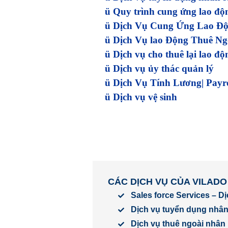
ü
Quy trình cung ứng lao độ
ü
Dịch Vụ Cung Ứng Lao Đ
ü
Dịch Vụ lao Động Thuê N
ü
Dịch vụ cho thuê lại lao đ
ü
Dịch vụ ủy thác quản lý
ü
Dịch Vụ Tính Lương| Payro
ü
Dịch vụ vệ sinh
CÁC DỊCH VỤ CỦA VILADO
Sales force Services – D
Dịch vụ tuyển dụng nhân
Dịch vụ thuê ngoài nhân 