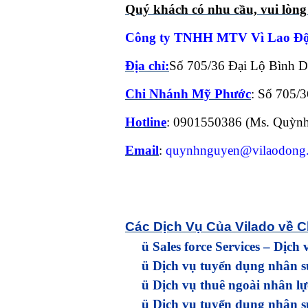
Quý khách có nhu cầu, vui lòng l
Công ty TNHH MTV Vì Lao Đ
Địa chỉ:
Số 705/36 Đại Lộ Bình
Chi Nhánh Mỹ Phước
: Số
705/3
Hotline
: 0901550386 (Ms. Quỳn
Email
:
quynhnguyen@vilaodong
C
ác Dịch Vụ Của Vilado về C
ü
Sales force Services – Dịch
ü
Dịch vụ tuyển dụng nhân s
ü
Dịch vụ thuê ngoài nhân lực
ü
Dịch vụ tuyển dụng nhân sự