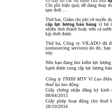
có đầy đủ các ưu điểm của một
d
Chi phí hiệu quả; dễ dàng thay 
tạm thời …
Thứ hai, Giảm chi phí về tuyển d
cấp lực lương bán hàng
vì hệ 
nhiều tỉnh thành hoặc trên cả nư
kịp thời được.
Thứ ba, Công ty VILADO đã đư
(outsourcing services) do đó, bạ
này.
Nếu bạn đang tìm kiếm lực lượng
hạnh được cung cấp lực lượng bán
Công ty TNHH MTV Vì Lao Động 
thuê lại lao động
Giấy chứng nhận đăng ký kin
08/04/2015
Giấy phép hoạt động cho thuê
28/10/2016