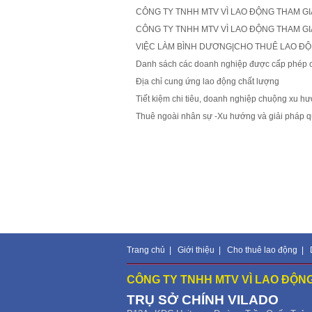
CÔNG TY TNHH MTV VÌ LAO ĐỘNG THAM GIA 
CÔNG TY TNHH MTV VÌ LAO ĐỘNG THAM GIA
VIỆC LÀM BÌNH DƯƠNG|CHO THUÊ LAO Đ
Danh sách các doanh nghiệp được cấp phép ch
Địa chỉ cung ứng lao động chất lượng
Tiết kiệm chi tiêu, doanh nghiệp chuộng xu h
Thuê ngoài nhân sự -Xu hướng và giải pháp qu
Trang chủ
|
Giới thiệu
|
Cho thuê lao động
|
CÔNG TY TNHH MTV VÌ LAO ĐỘNG
TRỤ SỞ CHÍNH
VILADO