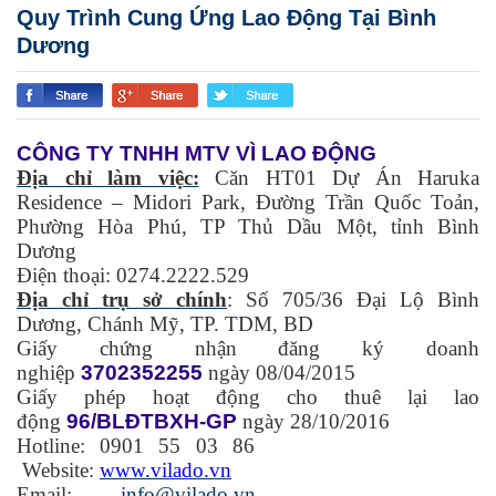
Quy Trình Cung Ứng Lao Động Tại Bình
Dương
C
ÔNG TY TNHH MTV VÌ LAO ĐỘNG
Địa chỉ làm việc:
Căn HT01 Dự Án Haruka
Residence – Midori Park, Đường Trần Quốc Toản,
Phường Hòa Phú, TP Thủ Dầu Một, tỉnh Bình
Dương
Điện thoại: 0274.2222.529
Địa chỉ trụ sở chính
: Số 705/36 Đại Lộ Bình
Dương, Chánh Mỹ, TP. TDM, BD
Giấy chứng nhận đăng ký doanh
nghiệp
3702352255
ngày 08/04/2015
Giấy phép hoạt động cho thuê lại lao
động
96/BLĐTBXH-GP
ngày 28/10/2016
Hotline: 0901 55 03 86
Website:
www.vilado.vn
Email:
info@vilado.vn