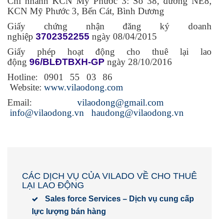
Chi nhánh KCN Mỹ Phước 3: Số 38, đường NE8,
KCN Mỹ Phước 3, Bến Cát, Bình Dương
Giấy chứng nhận đăng ký doanh
nghiệp
3702352255
ngày 08/04/2015
Giấy phép hoạt động cho thuê lại lao
động
96/BLĐTBXH-GP
ngày 28/10/2016
Hotline: 0901 55 03 86
Website:
www.vilaodong.com
Email:
vilaodong@gmail.com
info@vilaodong.vn
haudong@vilaodong.vn
CÁC DỊCH VỤ CỦA VILADO VỀ CHO THUÊ
LẠI LAO ĐỘNG
Sales force Services – Dịch vụ cung cấp
lực lượng bán hàng