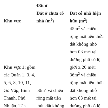
Đất ở
Đất ở chưa có
Đất có nhà hiện
2
2
Khu vực
nhà (m
)
hữu (m
)
2
45m
và chiều
rộng mặt tiền thửa
đất không nhỏ
hơn 03 mét tại
đường phố có lộ
Khu vực 1:
gồm
giới ≥ 20 mét;
2
các Quận 1, 3, 4,
36m
và chiều
5, 6, 8, 10, 11,
rộng mặt tiền thửa
2
Gò Vấp, Bình
50m
và chiều
đất không nhỏ
Thạnh, Phú
rộng mặt tiền
hơn 03 mét tại
Nhuận, Tân
thửa đất không
đường phố có lộ