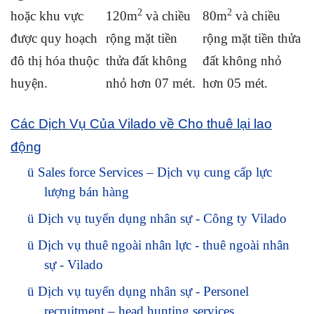
2
2
hoặc khu vực
120m
và chiều
80m
và chiều
được quy hoạch
rộng mặt tiền
rộng mặt tiền thửa
đô thị hóa thuộc
thửa đất không
đất không nhỏ
huyện.
nhỏ hơn 07 mét.
hơn 05 mét.
C
ác Dịch Vụ Của Vilado về C
ho thuê lại lao
động
ü
Sales force Services – Dịch vụ cung cấp lực
lượng bán hàng
ü
Dịch vụ tuyển dụng nhân sự - Công ty Vilado
ü
Dịch vụ thuê ngoài nhân lực - thuê ngoài nhân
sự - Vilado
ü
Dịch vụ tuyển dụng nhân sự - Personel
recruitment – head hunting services