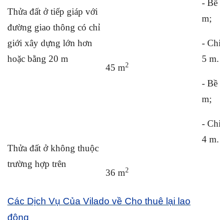
- Bề
Thửa đất ở tiếp giáp với
m;
đường giao thông có chỉ
giới xây dựng lớn hơn
- Ch
hoặc bằng 20 m
5 m.
2
45 m
- Bề
m;
- Ch
4 m.
Thửa đất ở không thuộc
trường hợp trên
2
36 m
C
ác Dịch Vụ Của Vilado về C
ho thuê lại lao
động