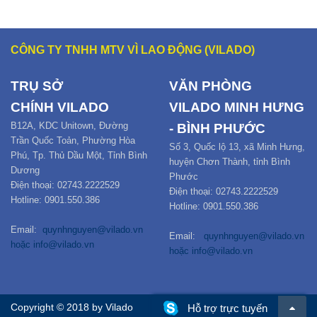
CÔNG TY TNHH MTV VÌ LAO ĐỘNG (VILADO)
TRỤ SỞ
VĂN PHÒNG
CHÍNH
VILADO
VILADO MINH HƯNG
B12
A,
KDC Unitown, Đường
- BÌNH PHƯỚC
Trần Quốc Toản,
Phường Hòa
Số 3, Quốc lộ 13, xã Minh Hưng,
Phú
,
Tp. Thủ Dầu Một,
Tỉnh Bình
huyện Chơn Thành, tỉnh Bình
Dương
Phước
Điện thoại: 02743.2222529
Điện thoại: 02743.2222529
Hotline: 0901.550.386
Hotline: 0901.550.386
Email:
quynhnguyen@vilado.vn
Email:
quynhnguyen@vilado.vn
hoặc
info@vilado.vn
hoặc
info@vilado.vn
Copyright © 2018 by Vilado
Hỗ trợ trực tuyến