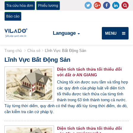
Tra cứu hóa đơn
Phiếu lương
Báo cáo
Language
MENU
Trang chủ
Chia sẻ
Lĩnh Vực Bất Động Sản
Lĩnh Vực Bất Động Sản
Diện tích tách thửa tối thiểu đối
với đất ở AN GIANG
Chúng tôi xin được sưu tầm và tổng hợp
các quy định của pháp luật về diện tích
tối thiểu được tách thửa của từng tỉnh
thành trong 63 tỉnh thành torng cả nước.
Tùy từng thời diểm, quy định có thể thay đổi tùy từng thời điểm, do đó,
cần kiễm tra căn cứ pháp lý.
Diện tích tách thửa tối thiểu đối