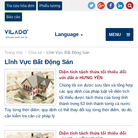
Tra cứu hóa đơn
Phiếu lương
Báo cáo
Language
MENU
Trang chủ
Chia sẻ
Lĩnh Vực Bất Động Sản
Lĩnh Vực Bất Động Sản
Diện tích tách thửa tối thiểu đối
với đất ở HƯNG YÊN
Chúng tôi xin được sưu tầm và tổng hợp
các quy định của pháp luật về diện tích
tối thiểu được tách thửa của từng tỉnh
thành trong 63 tỉnh thành torng cả nước.
Tùy từng thời diểm, quy định có thể thay đổi tùy từng thời điểm, do đó,
cần kiễm tra căn cứ pháp lý.
Diện tích tách thửa tối thiểu đối