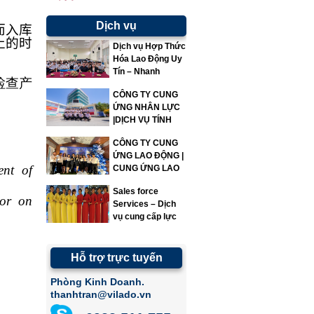
Dịch vụ
而入库
止的时
Dịch vụ Hợp Thức
Hóa Lao Động Uy
Tín – Nhanh
检查产
Chóng – Đúng
CÔNG TY CUNG
Quy Định | Vì Lao
ỨNG NHÂN LỰC
Động
|DỊCH VỤ TÍNH
LƯƠNG|VILADO
CÔNG TY CUNG
ỨNG LAO ĐỘNG |
ent of
CUNG ỨNG LAO
ĐỘNG | VILADO
Sales force
bor on
Services – Dịch
vụ cung cấp lực
lượng bán hàng
Hỗ trợ trực tuyến
Phòng Kinh Doanh.
thanhtran@vilado.vn