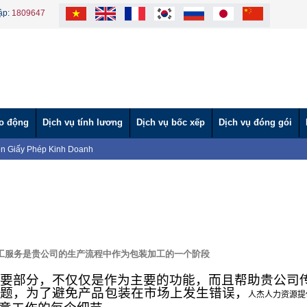
ập:
1809647
ao động
Dịch vụ tính lương
Dịch vụ bốc xếp
Dịch vụ đóng gói
n Giấy Phép Kinh Doanh
VÀ CÔNG TY TNHH MTV VÌ LAO ĐỘNG TẶNG BÁNH TRUNG THU CHO
tình" hỗ trợ nước ngọt cho người dân vùng hạn mặn.
ĐỘNG TƯ VẤN HƯỚNG NGHIỆP CHO BỘ ĐỘI XUẤT NGŨ 2024
ỘNG THAM DỰ HỘI NGHỊ ĐÁNH GIÁ TÌNH HÌNH THỰC HIỆN PHÁP LUẬT
NG THAM GIA NGÀY HỘI VIỆC LÀM TẠI TÂY NINH (Lần 2)
NG THAM GIA NGÀY HỘI VIỆC LÀM TẠI TÂY NINH
ời lao động nước ngoài làm việc tại Việt Nam
工服务是贵公司的生产流程中作为包装加工的一个阶段
 Uy Tín – Nhanh Chóng – Đúng Quy Định | Vì Lao Động
Giáo dục và Đào tạo theo Báo cáo 219
要部分，不仅仅是作为主要的功能，而且帮助贵公司
问题，为了避免产品包装在市场上发生错误，
人杰人力资源提