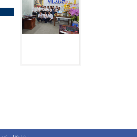
ia sẻ
|
Liên hệ
|