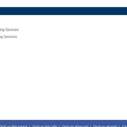
g Services
 Services
Dịch vụ tính lương
|
Dịch vụ bóc xếp
|
Dịch vụ đóng gói
|
Dịch vụ vệ sinh
|
Ch