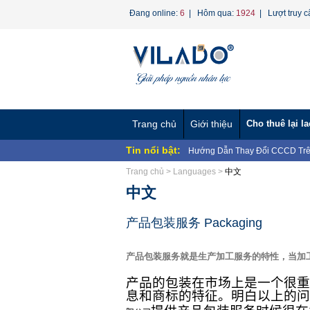
Đang online:
6
| Hôm qua:
1924
| Lượt truy c
Trang chủ
Giới thiệu
Cho thuê lại l
Tin nổi bật:
Hướng Dẫn Thay Đổi CCCD Trê
BAN CHẤP HÀNH CÔNG ĐOÀN 
Trang chủ
>
Languages
>
中文
NHÂN...
Chương trình "Giọt nước nghĩa 
中文
CÔNG TY TNHH MTV VÌ LAO 
CÔNG TY TNHH MTV VÌ LAO Đ
VỀ...
CÔNG TY TNHH MTV VÌ LAO ĐỘ
产品包装服务 Packaging
CÔNG TY TNHH MTV VÌ LAO ĐỘ
Nghị định 70/2023/NĐ-CP về ngư
产品包装服务就是生产加工服务的特性，当加
Dịch vụ Hợp Thức Hóa Lao Động
Phương án tinh gọn bộ máy Bộ 
产品的包装在市场上是一个很重
息和商标的特征。明白以上的