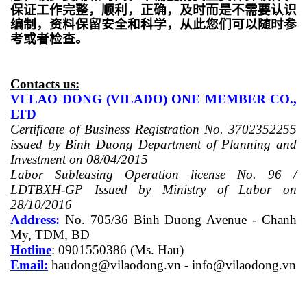
保证工作完整，顺利，正确，及时而是不需要认识
编制，资料保留安全和科学，从此您们可以随时参
考或者检查。
Contacts us:
VI LAO DONG (VILADO) ONE MEMBER CO.,
LTD
Certificate of Business Registration No. 3702352255
issued by Binh Duong Department of Planning and
Investment on 08/04/2015
Labor Subleasing Operation license No. 96 /
LDTBXH-GP Issued by Ministry of Labor on
28/10/2016
Address:
No. 705/36 Binh Duong Avenue - Chanh
My, TDM, BD
Hotline
: 0901550386 (Ms.
Hau
)
Email:
haudong@vilaodong.vn
-
info@vilaodong.vn