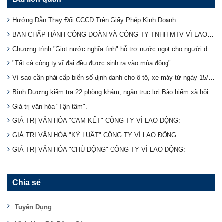
Hướng Dẫn Thay Đổi CCCD Trên Giấy Phép Kinh Doanh
BAN CHẤP HÀNH CÔNG ĐOÀN VÀ CÔNG TY TNHH MTV VÌ LAO ĐỘNG TẶNG BÁNH TRUNG THU CHO NHÂN VIÊN DỊP TRUNG THU
Chương trình "Giọt nước nghĩa tình" hỗ trợ nước ngọt cho người dân vùng hạn mặn.
"Tất cả công ty vĩ đại đều được sinh ra vào mùa đông"
Vì sao cần phải cấp biển số định danh cho ô tô, xe máy từ ngày 15/8?
Bình Dương kiểm tra 22 phòng khám, ngăn trục lợi Bảo hiểm xã hội
Giá trị văn hóa "Tận tâm".
GIÁ TRỊ VĂN HÓA "CAM KẾT" CÔNG TY VÌ LAO ĐỘNG:
GIÁ TRỊ VĂN HÓA "KỶ LUẬT" CÔNG TY VÌ LAO ĐỘNG:
GIÁ TRỊ VĂN HÓA "CHỦ ĐỘNG" CÔNG TY VÌ LAO ĐỘNG:
Chia sẻ
Tuyển Dụng