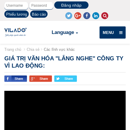
Phiếu lương
Báo cáo
Language
MENU
Trang chủ
Chia sẻ
Các lĩnh vực khác
GIÁ TRỊ VĂN HÓA "LẮNG NGHE" CÔNG TY
VÌ LAO ĐỘNG: