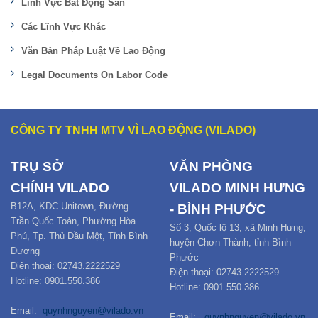
Lĩnh Vực Bất Động Sản
Các Lĩnh Vực Khác
Văn Bản Pháp Luật Về Lao Động
Legal Documents On Labor Code
CÔNG TY TNHH MTV VÌ LAO ĐỘNG (VILADO)
TRỤ SỞ
VĂN PHÒNG
CHÍNH
VILADO
VILADO MINH HƯNG
B12
A,
KDC Unitown, Đường
- BÌNH PHƯỚC
Trần Quốc Toản,
Phường Hòa
Số 3, Quốc lộ 13, xã Minh Hưng,
Phú
,
Tp. Thủ Dầu Một,
Tỉnh Bình
huyện Chơn Thành, tỉnh Bình
Dương
Phước
Điện thoại: 02743.2222529
Điện thoại: 02743.2222529
Hotline: 0901.550.386
Hotline: 0901.550.386
Email:
quynhnguyen@vilado.vn
Email:
quynhnguyen@vilado.vn