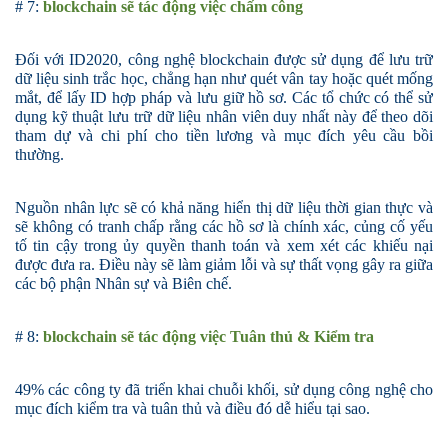
# 7
:
blockchain sẽ tác động việc
chấm công
Đối với ID2020, công nghệ blockchain được sử dụng để lưu trữ
dữ liệu sinh trắc học, chẳng hạn như quét vân tay hoặc quét mống
mắt, để lấy ID hợp pháp và lưu giữ hồ sơ. Các tổ chức có thể sử
dụng kỹ thuật lưu trữ dữ liệu nhân viên duy nhất này để theo dõi
tham dự và chi phí cho tiền lương và mục đích yêu cầu bồi
thường.
Nguồn nhân lực sẽ có khả năng hiển thị dữ liệu thời gian thực và
sẽ không có tranh chấp rằng các hồ sơ là chính xác, củng cố yếu
tố tin cậy trong ủy quyền thanh toán và xem xét các khiếu nại
được đưa ra. Điều này sẽ làm giảm lỗi và sự thất vọng gây ra giữa
các bộ phận Nhân sự và Biên chế.
# 8
:
blockchain sẽ tác động việc Tuân thủ & Kiểm
tra
49
%
các công ty đã triển khai chuỗi khối, sử dụng công nghệ cho
mục đích kiểm tra và tuân thủ và điều đó dễ hiểu tại sao.