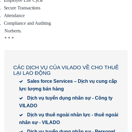
.
Employee Life Cycle
.
Secure Transactions
.
Attendance
.
Compliance and Auditing
Norberts.
* * *
CÁC DỊCH VỤ CỦA VILADO VỀ CHO THUÊ
LẠI LAO ĐỘNG
Sales force Services – Dịch vụ cung cấp
lực lượng bán hàng
Dịch vụ tuyển dụng nhân sự - Công ty
VILADO
Dịch vụ thuê ngoài nhân lực - thuê ngoài
nhân sự - VILADO
Dịch vụ tuyển dụng nhân sự - Personel