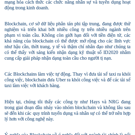
mạng hóa cách thức các chức năng nhân sự và tuyển dụng hoạt
động trong kinh doanh.
Blockchain, cơ sở dữ liệu phân tán phi tập trung, đang được thử
nghiệm và triển khai bởi nhiều công ty trên nhiều ngành trên
phạm vi toàn cầu. Không còn giới hạn đối với tiền điện tử, các
khả năng của blockchain có thể được mở rộng cho các lĩnh vực
như hậu cần, thời trang, y tế và thậm chí nhân đạo như chúng ta
có thể thấy với sáng kiến nhận dạng kỹ thuật số ID2020 nhằm
cung cấp giải pháp nhận dạng toàn cầu cho người tị nạn.
Các Blockchains
làm việc
tự động. Thay vì đưa tài xế taxi ra khỏi
công việc, blockchain đưa Uber ra khỏi công việc và để các tài xế
taxi làm việc với khách hàng.
Hiện tại, chúng tôi thấy các công ty như Hays và NRG đang
trong giai đoạn đầu nhảy vào nhóm blockchain và
không
lâu
sau
sẽ
đến khi các quy trình tuyển dụng và nhân sự có thể trở nên hợp
lý hơn với công nghệ này.
Ý nghĩa của Blockchain về ý nghĩa đối với ngành tài chính là nổi