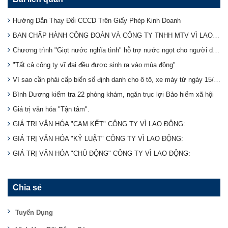
Hướng Dẫn Thay Đổi CCCD Trên Giấy Phép Kinh Doanh
BAN CHẤP HÀNH CÔNG ĐOÀN VÀ CÔNG TY TNHH MTV VÌ LAO ĐỘNG TẶNG BÁNH TRUNG THU CHO NHÂN VIÊN DỊP TRUNG THU
Chương trình "Giọt nước nghĩa tình" hỗ trợ nước ngọt cho người dân vùng hạn mặn.
"Tất cả công ty vĩ đại đều được sinh ra vào mùa đông"
Vì sao cần phải cấp biển số định danh cho ô tô, xe máy từ ngày 15/8?
Bình Dương kiểm tra 22 phòng khám, ngăn trục lợi Bảo hiểm xã hội
Giá trị văn hóa "Tận tâm".
GIÁ TRỊ VĂN HÓA "CAM KẾT" CÔNG TY VÌ LAO ĐỘNG:
GIÁ TRỊ VĂN HÓA "KỶ LUẬT" CÔNG TY VÌ LAO ĐỘNG:
GIÁ TRỊ VĂN HÓA "CHỦ ĐỘNG" CÔNG TY VÌ LAO ĐỘNG:
Chia sẻ
Tuyển Dụng