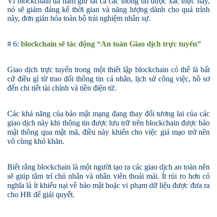
Vì blockchain đã nắm giữ tất cả các thông tin được xác thực này,
nó sẽ giảm đáng kể thời gian và năng lượng dành cho quá trình
này, đơn giản hóa toàn bộ trải nghiệm nhân sự.
# 6
:
blockchain sẽ tác động “An toàn Giao dịch trực tuyến”
Giao dịch trực tuyến trong một thiết lập blockchain có thể là bất
cứ điều gì từ trao đổi thông tin cá nhân, lịch sử công việc, hồ sơ
đến chi tiết tài chính và tiền điện tử.
Các khả năng của bảo mật mạng đang thay đổi tương lai của các
giao dịch này khi thông tin được lưu trữ trên blockchain được bảo
mật thông qua mật mã, điều này khiến cho việc giả mạo trở nên
vô cùng khó khăn.
Biết rằng blockchain là một người tạo ra các giao dịch an toàn nên
sẽ giúp tâm trí chủ nhân và nhân viên thoải mái. Ít rủi ro hơn có
nghĩa là ít khiếu nại về bảo mật hoặc vi phạm dữ liệu được đưa ra
cho HR để giải quyết.