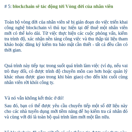
# 5
:
blockchain sẽ tác động tới Vòng đời của nhân viên
Toàn bộ vòng đời của nhân viên sẽ bị gián đoạn do việc triển khai
công nghệ blockchain vì thủ tục hiện tại để thuê một
nhân viên
mới có thể kéo dài. Từ việc thực hiện các cuộc phỏng vấn, kiểm
tra trình độ, xác nhận nền tảng công việc và thu thập tài liệu tham
khảo hoặc đăng ký kiểm tra bảo mật cần thiết - tất cả đều cần có
thời gian.
Quá trình này tiếp tục trong suốt quá trình làm việc (ví dụ, nếu vai
trò thay đổi, có được trình độ chuyên môn cao hơn hoặc quản lý
khác nhau được giao trong khi bàn giao) cho đến khi cuối cùng
nhân viên rời khỏi công ty.
Và nó vẫn không kết thúc ở đó!
Sau đó, bạn có thể được yêu cầu chuyển tiếp một số dữ liệu này
cho các nhà tuyển dụng mới tiềm năng để họ kiểm tra cá nhân đó
và cùng với đó là toàn bộ quá trình làm mới một lần nữa.