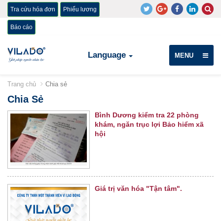
Tra cứu hóa đơn
Phiếu lương
Báo cáo
Language
MENU
Trang chủ
Chia sẻ
Chia Sẻ
Bình Dương kiểm tra 22 phòng
khám, ngăn trục lợi Bảo hiểm xã
hội
Giá trị văn hóa "Tận tâm".