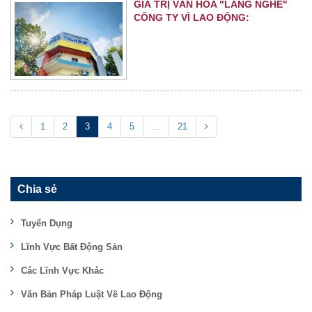
GIÁ TRỊ VĂN HÓA "LẮNG NGHE"
CÔNG TY VÌ LAO ĐỘNG:
1
2
3
4
5
...
21
Chia sẻ
Tuyển Dụng
Lĩnh Vực Bất Động Sản
Các Lĩnh Vực Khác
Văn Bản Pháp Luật Về Lao Động