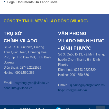
Legal Documents On Labor Code
CÔNG TY TNHH MTV VÌ LAO ĐỘNG (VILADO)
TRỤ SỞ
VĂN PHÒNG
CHÍNH
VILADO
VILADO MINH HƯNG
B12
A,
KDC Unitown, Đường
- BÌNH PHƯỚC
Trần Quốc Toản,
Phường Hòa
Số 3, Quốc lộ 13, xã Minh Hưng,
Phú
,
Tp. Thủ Dầu Một,
Tỉnh Bình
huyện Chơn Thành, tỉnh Bình
Dương
Phước
Điện thoại: 02743.2222529
Điện thoại: 02743.2222529
Hotline: 0901.550.386
Hotline: 0901.550.386
Email:
quynhnguyen@vilado.vn
Email:
quynhnguyen@vilado.vn
hoặc
info@vilado.vn
hoặc
info@vilado.vn