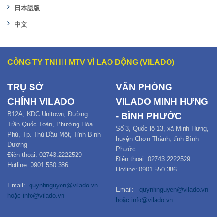
日本語版
中文
CÔNG TY TNHH MTV VÌ LAO ĐỘNG (VILADO)
TRỤ SỞ
VĂN PHÒNG
CHÍNH
VILADO
VILADO MINH HƯNG
B12
A,
KDC Unitown, Đường
- BÌNH PHƯỚC
Trần Quốc Toản,
Phường Hòa
Số 3, Quốc lộ 13, xã Minh Hưng,
Phú
,
Tp. Thủ Dầu Một,
Tỉnh Bình
huyện Chơn Thành, tỉnh Bình
Dương
Phước
Điện thoại: 02743.2222529
Điện thoại: 02743.2222529
Hotline: 0901.550.386
Hotline: 0901.550.386
Email:
quynhnguyen@vilado.vn
Email:
quynhnguyen@vilado.vn
hoặc
info@vilado.vn
hoặc
info@vilado.vn