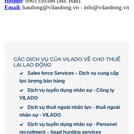
Hotline
: 0901550386 (Ms.
Hau
)
Email:
haudong@vilaodong.vn
-
info@vilaodong.vn
CÁC DỊCH VỤ CỦA VILADO VỀ CHO THUÊ
LẠI LAO ĐỘNG
Sales force Services – Dịch vụ cung cấp
lực lượng bán hàng
Dịch vụ tuyển dụng nhân sự - Công ty
VILADO
Dịch vụ thuê ngoài nhân lực - thuê ngoài
nhân sự - VILADO
Dịch vụ tuyển dụng nhân sự - Personel
recruitment – head hunting services