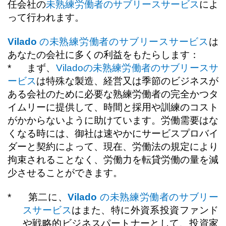
任会社の
未熟練労働者のサブリースサービス
によ
って行われます。
Vilado
の未熟練労働者のサブリースサービス
は
あなたの会社に多くの利益をもたらします：
*
まず、
Vilado
の未熟練労働者のサブリースサ
ービス
は特殊な製造、経営又は季節のビジネスが
ある会社のために必要な熟練労働者の完全かつタ
イムリーに提供して、時間と採用や訓練のコスト
がかからないように助けています。労働需要はな
くなる時には、御社は速やかにサービスプロバイ
ダーと契約によって、現在、労働法の規定により
拘束されることなく、労働力を転貸労働の量を減
少させることができます。
*
第二に、
Vilado
の未熟練労働者のサブリー
スサービス
はまた、特に外資系投資ファンド
や戦略的ビジネスパートナーとして、投資家