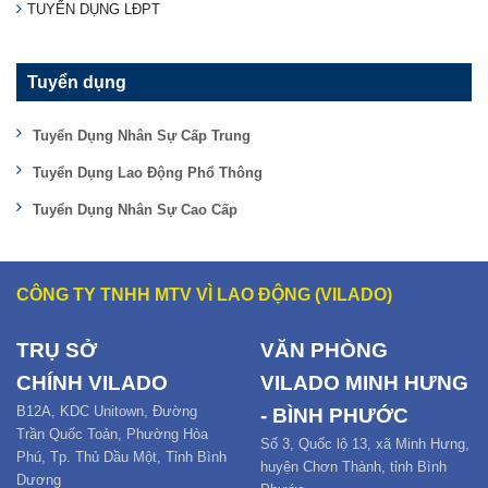
TUYỂN DỤNG LĐPT
Tuyển dụng
Tuyển Dụng Nhân Sự Cấp Trung
Tuyển Dụng Lao Động Phổ Thông
Tuyển Dụng Nhân Sự Cao Cấp
CÔNG TY TNHH MTV VÌ LAO ĐỘNG (VILADO)
TRỤ SỞ
VĂN PHÒNG
CHÍNH
VILADO
VILADO MINH HƯNG
B12
A,
KDC Unitown, Đường
- BÌNH PHƯỚC
Trần Quốc Toản,
Phường Hòa
Số 3, Quốc lộ 13, xã Minh Hưng,
Phú
,
Tp. Thủ Dầu Một,
Tỉnh Bình
huyện Chơn Thành, tỉnh Bình
Dương