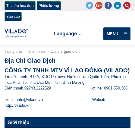
Tra cứu hóa đơn
Phiếu lương
Báo cáo
Language
MENU
Trang chủ
Giới thiệu
Địa chỉ giao dịch
Địa Chỉ Giao Dịch
CÔNG TY TNHH MTV VÌ LAO ĐỘNG (
VILADO)
Trụ sở chính: B12
A,
KDC Unitown, Đường Trần Quốc Toản,
Phường
Hòa Phú
,
Tp. Thủ Dầu Một,
Tỉnh Bình Dương
Điện thoại: 02743.2222529
Hotline: 0901.550.386
Email:
info@vilado.vn
Website:
http://vilado.vn
Giới thiệu