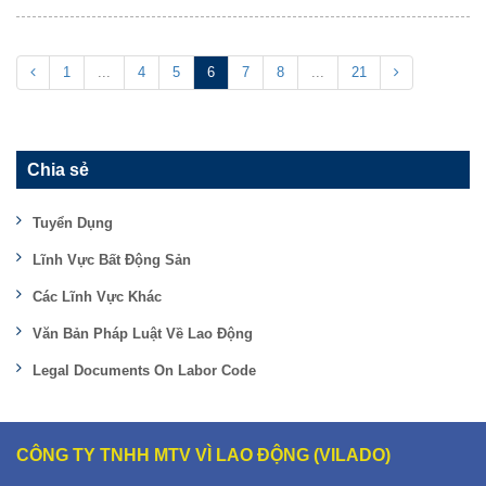
1
...
4
5
6
7
8
...
21
Chia sẻ
Tuyển Dụng
Lĩnh Vực Bất Động Sản
Các Lĩnh Vực Khác
Văn Bản Pháp Luật Về Lao Động
Legal Documents On Labor Code
CÔNG TY TNHH MTV VÌ LAO ĐỘNG (VILADO)