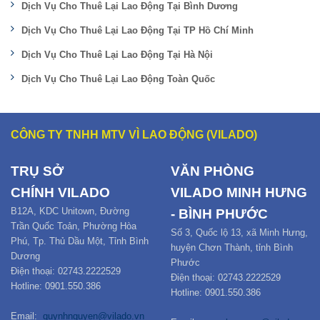
Dịch Vụ Cho Thuê Lại Lao Động Tại Bình Dương
Dịch Vụ Cho Thuê Lại Lao Động Tại TP Hồ Chí Minh
Dịch Vụ Cho Thuê Lại Lao Động Tại Hà Nội
Dịch Vụ Cho Thuê Lại Lao Động Toàn Quốc
CÔNG TY TNHH MTV VÌ LAO ĐỘNG (VILADO)
TRỤ SỞ
VĂN PHÒNG
CHÍNH
VILADO
VILADO MINH HƯNG
B12
A,
KDC Unitown, Đường
- BÌNH PHƯỚC
Trần Quốc Toản,
Phường Hòa
Số 3, Quốc lộ 13, xã Minh Hưng,
Phú
,
Tp. Thủ Dầu Một,
Tỉnh Bình
huyện Chơn Thành, tỉnh Bình
Dương
Phước
Điện thoại: 02743.2222529
Điện thoại: 02743.2222529
Hotline: 0901.550.386
Hotline: 0901.550.386
Email:
quynhnguyen@vilado.vn