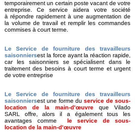
temporaire
ment
un certain poste vacant de votre
entreprise. Ce service
aidera votre société
à
répondre rapidement à une augmentation de
la
volume
de travail
et
remplir les commandes
commises à court terme.
Le Service de fourniture des travailleurs
saisonniers
est la
force
ayant la
réaction rapide,
car
les saisonniers
se spécialisent dans le
traitement des besoins à court terme
et urgent
de
votre entreprise
Le Service de fourniture des travailleurs
saisonniers
est une forme
du
service de sous-
location
de la main-d'œuvre
que Vilado
SARL
offre,
alors
il
a
également
tous les
avantages comme
le service
de sous-
location
de la main-d'œuvre