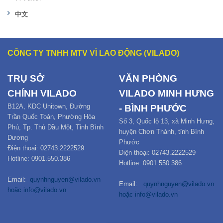
中文
CÔNG TY TNHH MTV VÌ LAO ĐỘNG (VILADO)
TRỤ SỞ
VĂN PHÒNG
CHÍNH
VILADO
VILADO MINH HƯNG
B12
A,
KDC Unitown, Đường
- BÌNH PHƯỚC
Trần Quốc Toản,
Phường Hòa
Số 3, Quốc lộ 13, xã Minh Hưng,
Phú
,
Tp. Thủ Dầu Một,
Tỉnh Bình
huyện Chơn Thành, tỉnh Bình
Dương
Phước
Điện thoại: 02743.2222529
Điện thoại: 02743.2222529
Hotline: 0901.550.386
Hotline: 0901.550.386
Email:
quynhnguyen@vilado.vn
Email:
quynhnguyen@vilado.vn
hoặc
info@vilado.vn
hoặc
info@vilado.vn