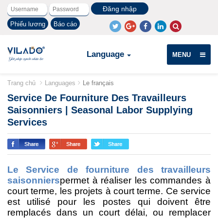
Phiếu lương
Báo cáo
Language
MENU
Trang chủ
Languages
Le français
Service De Fourniture Des Travailleurs
Saisonniers | Seasonal Labor Supplying
Services
Le Service de fourniture des travailleurs
saisonniers
permet à réaliser
les commandes à
court terme, les projets à court terme
. Ce service
est utilisé pour les postes qui
doi
vent
être
remplacé
s
dans un court
délai
, ou remplacer