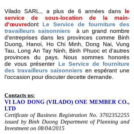
Vilado SARL., a
plus de 6 années
dans
le
service
de sous-location
de la main-
d'œuvre
dont
Le Service de fourniture des
travailleurs saisonniers
à
un grand nombre
d'entreprises
dans les
province
s comme
Binh
Duong, Hanoi
,
Ho Chi Minh,
Dong Nai, Vung
Tau, Long An Tay Ninh, Binh Phuoc et d'autres
provinces du pays. Nous sommes honorés
de
vous présenter
Le Service de fourniture
des travailleurs saisonniers
en espérant une
l’occasion pour discuter de
cette
demande.
Contacts us:
VI LAO DONG (VILADO) ONE MEMBER CO.,
LTD
Certificate of Business Registration No. 3702352255
issued by Binh Duong Department of Planning and
Investment on 08/04/2015