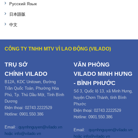
Русский Язык
日本語版
中文
CÔNG TY TNHH MTV VÌ LAO ĐỘNG (VILADO)
TRỤ SỞ
VĂN PHÒNG
CHÍNH
VILADO
VILADO MINH HƯNG
B12
A,
KDC Unitown, Đường
- BÌNH PHƯỚC
Trần Quốc Toản,
Phường Hòa
Số 3, Quốc lộ 13, xã Minh Hưng,
Phú
,
Tp. Thủ Dầu Một,
Tỉnh Bình
huyện Chơn Thành, tỉnh Bình
Dương
Phước
Điện thoại: 02743.2222529
Điện thoại: 02743.2222529
Hotline: 0901.550.386
Hotline: 0901.550.386
Email:
quynhnguyen@vilado.vn
Email:
quynhnguyen@vilado.vn
hoặc
info@vilado.vn
hoặc
info@vilado.vn