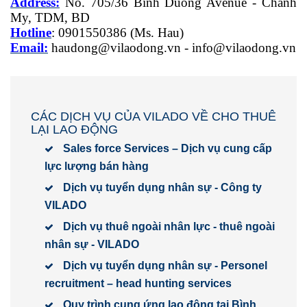
Address:
No. 705/36 Binh Duong Avenue - Chanh
My, TDM, BD
Hotline
: 0901550386 (Ms. Hau)
Email:
haudong@vilaodong.vn
-
info@vilaodong.vn
CÁC DỊCH VỤ CỦA VILADO VỀ CHO THUÊ
LẠI LAO ĐỘNG
Sales force Services – Dịch vụ cung cấp
lực lượng bán hàng
Dịch vụ tuyển dụng nhân sự - Công ty
VILADO
Dịch vụ thuê ngoài nhân lực - thuê ngoài
nhân sự - VILADO
Dịch vụ tuyển dụng nhân sự - Personel
recruitment – head hunting services
Quy trình cung ứng lao động tại Bình