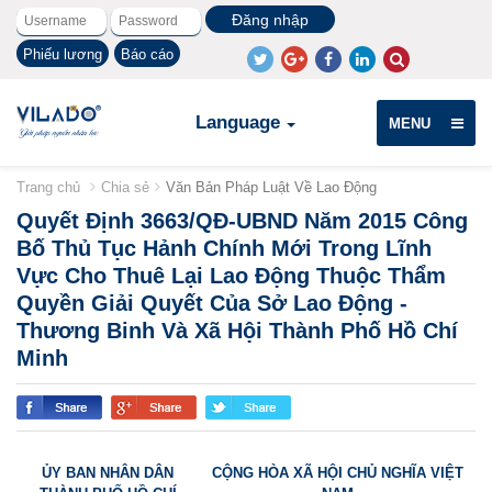
Phiếu lương
Báo cáo
Language
MENU
Trang chủ
Chia sẻ
Văn Bản Pháp Luật Về Lao Động
Quyết Định 3663/QĐ-UBND Năm 2015 Công
Bố Thủ Tục Hảnh Chính Mới Trong Lĩnh
Vực Cho Thuê Lại Lao Động Thuộc Thẩm
Quyền Giải Quyết Của Sở Lao Động -
Thương Binh Và Xã Hội Thành Phố Hồ Chí
Minh
ỦY BAN NHÂN DÂN
CỘNG HÒA XÃ HỘI CHỦ NGHĨA VIỆT