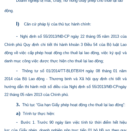
Doanh nghiệp bị mất, cháy, hư hỏng Giấy phép cho thuê lại lao
động.
l)
Căn cứ pháp lý của thủ tục hành chính:
-
Nghị định số 55/2013/NĐ-CP ngày 22 tháng 05 năm 2013 của
Chính phủ Quy định chi tiết thi hành khoản 3 Điều 54 của Bộ luật Lao
động về việc cấp phép hoạt động cho thuê lại lao động, việc ký quỹ và
danh mục công việc được thực hiện cho thuê lại lao động;
-
Thông tư số 01/2014/TT-BLĐTBXH ngày 08 tháng 01 năm
2014 của Bộ Lao động - Thương binh và Xã hội quy định chi tiết và
hướng dẫn thi hành một số điều của Nghị định số 55/2013/NĐ-CPngày
22 tháng 05 năm 2013 của Chính phủ.
3.
Thủ tục “Gia hạn Giấy phép hoạt động cho thuê lại lao động”:
a)
Trình tự thực hiện:
-
Bước 1. Trước 90 ngày làm việc tính từ thời điểm hết hiệu
lực của Giấy phép, doanh nghiệp nộp trực tiếp 01 bộ Hồ sơ theo quy