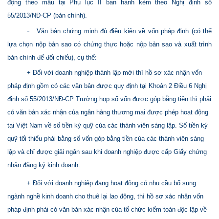
động theo mẫu tại Phụ lục II ban hành kèm theo Nghị định số
55/2013/NĐ-CP (bản chính).
-
Văn bản chứng minh đủ điều kiện về vốn pháp định (có thể
lựa chọn nộp bản sao có chứng thực hoặc nộp bản sao và xuất trình
bản chính để đối chiếu), cụ thể:
+ Đối với doanh nghiệp thành lập mới thì hồ sơ xác nhận vốn
pháp định gồm có các văn bản được quy định tại Khoản 2 Điều 6 Nghị
định số 55/2013/NĐ-CP Trường họp số vốn được góp bằng tiền thì phải
có văn bản xác nhận của ngân hàng thương mại được phép hoạt động
tại Việt Nam về số tiền ký quỹ của các thành viên sáng lập. Số tiền ký
quỹ tối thiểu phải bằng số vốn góp bằng tiền của các thành viên sáng
lập và chỉ được giải ngân sau khi doanh nghiệp được cấp Giấy chứng
nhận đăng ký kinh doanh.
+ Đối với doanh nghiệp đang hoạt động có nhu cầu bổ sung
ngành nghề kinh doanh cho thuê lại lao động, thì hồ sơ xác nhận vốn
pháp định phải có văn bản xác nhận của tổ chức kiểm toán độc lập về