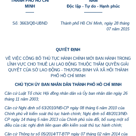
THÀNH PH
Ố
H
Ồ
CHÍ
NAM
MINH
Độc lập - Tự do - Hạnh phúc
-------
---------------
Số: 3663/QĐ-UBND
Thành phố Hồ Chí Minh, ngày 28 tháng
07 năm 2015
QUYẾT ĐỊNH
VỀ VIỆC CÔNG BỐ THỦ TỤC HÀNH CHÍNH MỚI BAN HÀNH TRONG
LĨNH VỰC CHO THUÊ LẠI LAO ĐỘNG THUỘC THẨM QUYỀN GIẢI
QUYẾT CỦA SỞ LAO ĐỘNG - THƯƠNG BINH VÀ XÃ HỘI THÀNH
PHỐ HỒ CHÍ MINH
CHỦ TỊCH ỦY BAN NHÂN DÂN THÀNH PHỐ HỒ CHÍ MINH
Căn cứ Luật Tổ chức Hội đồng nhân dân và Ủy ban nhân dân ngày 26
tháng 11 năm 2003;
Căn cứ Nghị định số 63/2010/NĐ-CP ngày 08 tháng 6 năm 2010 của
Chính phủ về kiểm soát thủ tục hành chính; Nghị định số 48/2013/NĐ-
CP ngày 14 tháng 5 năm 2013 của Chính phủ sửa đổi, bổ sung một số
điều của các nghị định liên quan đến kiểm soát thủ tục hành chính;
Căn cứ Thông tư số 05/2014/TT-BTP ngày 07 tháng 02 năm 2014 của