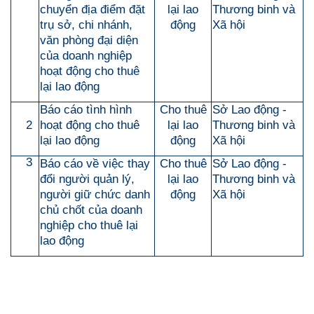
chuyển địa điểm đặt
lại lao
Thương binh và
trụ sở, chi nhánh,
động
Xã hội
văn phòng đại diện
của doanh nghiệp
hoạt động cho thuê
lại lao động
Báo cáo tình hình
Cho thuê
Sở Lao động -
2
hoạt động cho thuê
lại lao
Thương binh và
lại lao động
động
Xã hội
3
Báo cáo về việc thay
Cho thuê
Sở Lao động -
đổi người quản lý,
lại lao
Thương binh và
người giữ chức danh
động
Xã hội
chủ chốt của doanh
nghiệp cho thuê lại
lao động