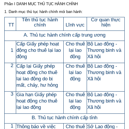
Phần I DANH MỤC THỦ TỤC HÀNH CHÍNH
1. Danh mục thủ tục hành chính mói ban hành:
Tên thủ tục hành
Cơ quan thực
TT
chính
Lĩnh vực
hiện
A. Thủ tục hành chính cấp trung ương
Cấp Giấy phép hoạt
Cho thuê
Bộ Lao động -
1
động cho thuê lại lao
lại lao
Thương binh và
động
động
Xã hội
2
Cấp lại Giấy phép
Cho thuê
Bộ Lao động -
hoạt động cho thuê
lại lao
Thương binh và
lại lao động do bị
động
Xã hội
mất, cháy, hư hỏng
3
Gia hạn Giấy phép
Cho thuê
Bộ Lao động -
hoạt động cho thuê
lại lao
Thương binh và
lại lao động
động
Xã hội
B. Thủ tục hành chính cấp tỉnh
1
Thông báo về việc
Cho thuê
Sở Lao động -