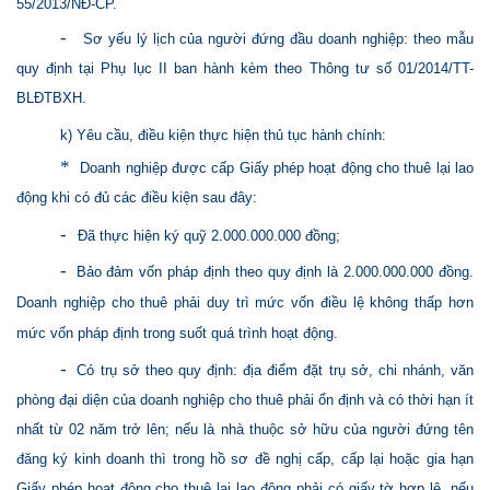
55/2013/NĐ-CP.
-
Sơ yếu lý lịch của người đứng đầu doanh nghiệp: theo mẫu
quy định tại Phụ lục II ban hành kèm theo Thông tư số 01/2014/TT-
BLĐTBXH.
k) Yêu cầu, điều kiện thực hiện thủ tục hành chính:
*
Doanh nghiệp được cấp Giấy phép hoạt động cho thuê lại lao
động khi có đủ các điều kiện sau đây:
-
Đã thực hiện ký quỹ 2.000.000.000 đồng;
-
Bảo đảm vốn pháp định theo quy định là 2.000.000.000 đồng.
Doanh nghiệp cho thuê phải duy trì mức vốn điều lệ không thấp hơn
mức vốn pháp định trong suốt quá trình hoạt động.
-
Có trụ sở theo quy định: địa điểm đặt trụ sở, chi nhánh, văn
phòng đại diện của doanh nghiệp cho thuê phải ổn định và có thời hạn ít
nhất từ 02 năm trở lên; nếu là nhà thuộc sở hữu của người đứng tên
đăng ký kinh doanh thì trong hồ sơ đề nghị cấp, cấp lại hoặc gia hạn
Giấy phép hoạt động cho thuê lại lao động phải có giấy tờ hợp lệ, nếu