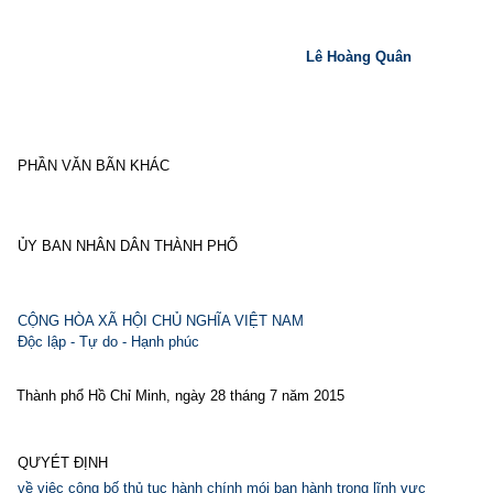
Lê Hoàng Quân
PHẦN VĂN BÃN KHÁC
ỦY BAN NHÂN DÂN THÀNH PHỔ
CỘNG HÒA XÃ HỘI CHỦ NGHĨA VIỆT NAM
Độc lập - Tự do - Hạnh phúc
Thành phổ Hồ Chỉ Minh, ngày 28 tháng 7 năm 2015
QƯYÉT ĐỊNH
về việc công bố thủ tục hành chính mói ban hành trong lĩnh vực