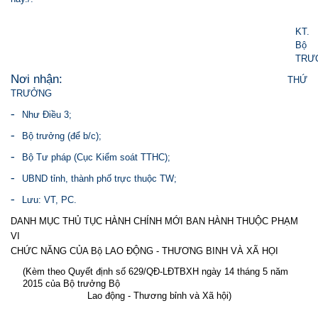
KT.
Bộ
TRƯ
Nơi nhận:
THỨ
TRƯỞNG
-
Như Điều 3;
-
Bộ trưởng (để b/c);
-
Bộ Tư pháp (Cục Kiểm soát TTHC);
-
UBND tỉnh, thành phố trực thuộc TW;
-
Lưu: VT, PC.
DANH MỤC THỦ TỤC HÀNH CHÍNH MỚI BAN HÀNH THUỘC PHẠM
VI
CHỨC NĂNG CỦA Bộ LAO ĐỘNG - THƯƠNG BINH VÀ XÃ HỌI
(Kèm theo Quyết định số 629/QĐ-LĐTBXH ngày 14 tháng 5 năm
2015 của Bộ trưởng Bộ
Lao động - Thương bỉnh và Xã hội)